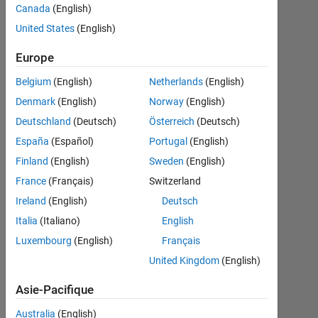
ニ
Canada
(English)
メ
United States
(English)
ー
Europe
シ
Belgium
(English)
Netherlands
(English)
ョ
Denmark
(English)
Norway
(English)
ン
Deutschland
(Deutsch)
Österreich
(Deutsch)
化
España
(Español)
Portugal
(English)
す
Finland
(English)
Sweden
(English)
る
France
(Français)
Switzerland
方
Ireland
(English)
Deutsch
法
Italia
(Italiano)
English
Luxembourg
(English)
Français
kanako
United Kingdom
(English)
machii
25
Asie-Pacifique
Oct
Australia
(English)