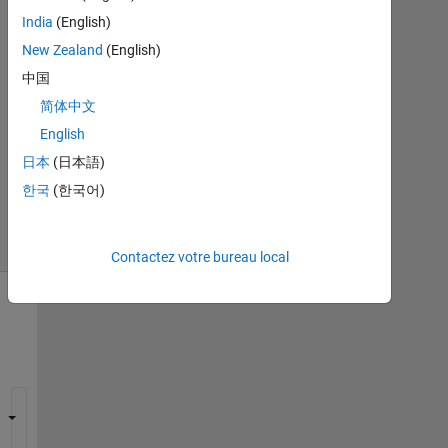
2020
1
India
(English)
Réponse
New Zealand
(English)
中国
Mise
简体中文
à
jour
English
29
日本
(日本語)
Oct
한국
(한국어)
2020
29 Vues
(30 jours)
Contactez votre bureau local