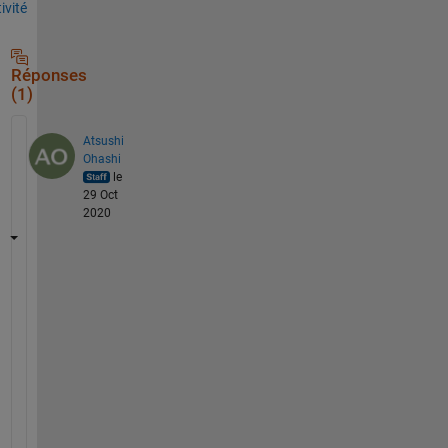
tivité
Réponses
(1)
Atsushi
Ohashi
le
29 Oct
2020
プ
ロ
ッ
ト
の
ア
ニ