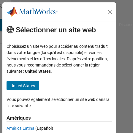
Passer au contenu
MATLAB
Answers
AB Answers
File Exchange
Cody
AI Chat Playground
Discuss
Sélectionner un site web
Choisissez un site web pour accéder au contenu traduit
dans votre langue (lorsqu'il est disponible) et voir les
2
événements et les offres locales. D’après votre position,
nous vous recommandons de sélectionner la région
次
suivante :
United States
.
元
プ
United States
ロ
Vous pouvez également sélectionner un site web dans la
ッ
liste suivante :
ト
Amériques
を
ア
América Latina
(Español)