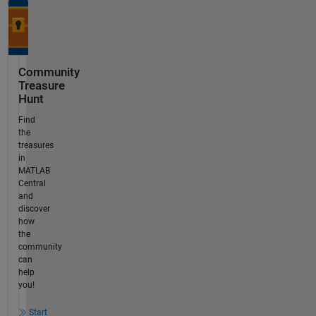
Community
Treasure
Hunt
Find
the
treasures
in
MATLAB
Central
and
discover
how
the
community
can
help
you!
Start