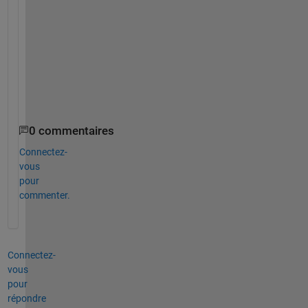
る
と
思
い
ま
す
。
0 commentaires
Connectez-
vous
pour
commenter.
Connectez-
vous
pour
répondre