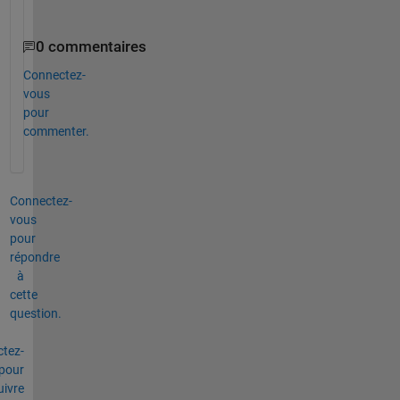
。
0 commentaires
Connectez-
vous
pour
commenter.
Connectez-
vous
pour
répondre
à
cette
question.
tez-
pour
uivre