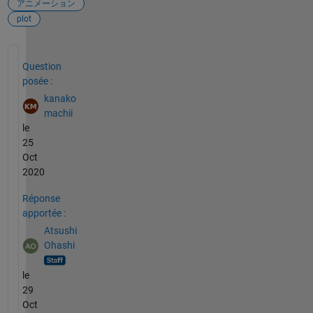
アニメーション
plot
Voir également
Question
posée :
kanako
machii
le
25
Oct
2020
Réponse
apportée :
Atsushi
Ohashi
le
29
Oct