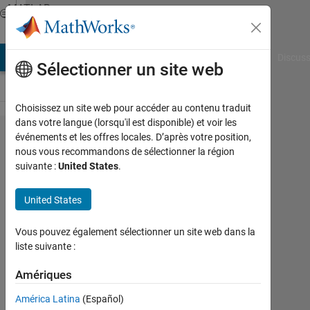
Passer au contenu
MATLAB
Answers
AB Answers
File Exchange
Cody
AI Chat Playground
Discuss
Sélectionner un site web
Choisissez un site web pour accéder au contenu traduit
dans votre langue (lorsqu'il est disponible) et voir les
How to
événements et les offres locales. D’après votre position,
nous vous recommandons de sélectionner la région
change
suivante :
United States
.
values
in a
United States
time
Vous pouvez également sélectionner un site web dans la
trace
liste suivante :
A-scan
Amériques
to zero
América Latina
(Español)