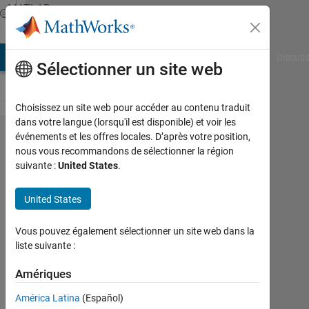
Passer au contenu
MATLAB
Answers
AB Answers
File Exchange
Cody
AI Chat Playground
Discuss
Sélectionner un site web
Choisissez un site web pour accéder au contenu traduit
dans votre langue (lorsqu'il est disponible) et voir les
How to
événements et les offres locales. D’après votre position,
nous vous recommandons de sélectionner la région
randomly
suivante :
United States
.
select
sub-sets
United States
from an
Vous pouvez également sélectionner un site web dans la
array?
liste suivante :
Amériques
aa
18
América Latina
(Español)