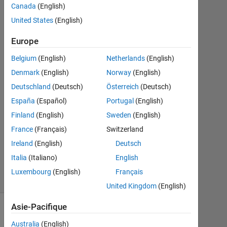
Canada
(English)
Déc
United States
(English)
2020
1
Europe
Réponse
Belgium
(English)
Netherlands
(English)
Réponse
Denmark
(English)
Norway
(English)
acceptée
Deutschland
(Deutsch)
Österreich
(Deutsch)
Mise
España
(Español)
Portugal
(English)
à
Finland
(English)
Sweden
(English)
jour
France
(Français)
Switzerland
26
Ireland
(English)
Deutsch
Déc
2020
Italia
(Italiano)
English
5 Vues
Luxembourg
(English)
Français
(30 jours)
United Kingdom
(English)
Asie-Pacifique
Afficher
Australia
(English)
commentaires