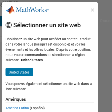
Passer au contenu
MATLAB
Answers
AB Answers
File Exchange
Cody
AI Chat Playground
Discuss
Sélectionner un site web
Choisissez un site web pour accéder au contenu traduit
dans votre langue (lorsqu'il est disponible) et voir les
How do I
événements et les offres locales. D’après votre position,
nous vous recommandons de sélectionner la région
add values
suivante :
United States
.
to an array
on a
United States
conditional
Vous pouvez également sélectionner un site web dans la
basis?
liste suivante :
Amériques
Cai
Chin
América Latina
(Español)
25