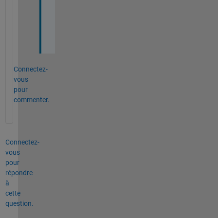
ま
し
た
。
Connectez-
vous
pour
commenter.
Connectez-
vous
pour
répondre
à
cette
question.