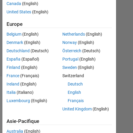
1
Canada
(English)
Réponse
United States
(English)
Mise
Europe
à
Belgium
(English)
Netherlands
(English)
jour
6
Denmark
(English)
Norway
(English)
Jan
Deutschland
(Deutsch)
Österreich
(Deutsch)
2021
España
(Español)
Portugal
(English)
11 Vues
(30 jours)
Finland
(English)
Sweden
(English)
France
(Français)
Switzerland
Ireland
(English)
Deutsch
Italia
(Italiano)
English
Luxembourg
(English)
Français
United Kingdom
(English)
Asie-Pacifique
Australia
(English)