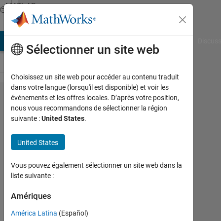
Passer au contenu
MATLAB
Answers
AB Answers
File Exchange
Cody
AI Chat Playground
Discuss
Sélectionner un site web
Choisissez un site web pour accéder au contenu traduit
dans votre langue (lorsqu'il est disponible) et voir les
StateFlow
événements et les offres locales. D’après votre position,
nous vous recommandons de sélectionner la région
の変数に
suivante :
United States
.
アクセス
する
United States
Vous pouvez également sélectionner un site web dans la
Mamoru
liste suivante :
Mabuchi
4
Amériques
Jan
2021
América Latina
(Español)