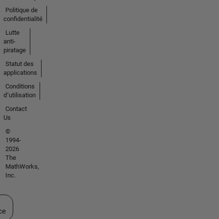
Politique de
confidentialité
Lutte
anti-
piratage
Statut des
applications
Conditions
d՚utilisation
Contact
Us
©
1994-
2026
The
MathWorks,
Inc.
ectionner un site web
ce