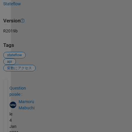
Stateflow
Version
R2019b
Tags
stateflow
api
変数にアクセス
Voir également
Question
posée :
Mamoru
Mabuchi
le
4
Jan