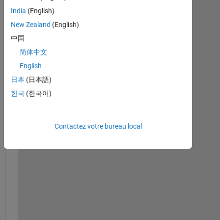
S
India
(English)
t
New Zealand
(English)
a
t
中国
e
简体中文
F
English
l
o
日本
(日本語)
w
한국
(한국어)
に
宣
言
Contactez votre bureau local
し
て
あ
る
変
数
に
、
M