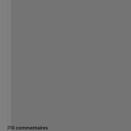
い
で
す
。
ア
ド
バ
イ
ス
お
願
い
し
ま
す
。
0 commentaires