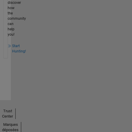
discover
how
the
community
can
help
you!
Start
Hunting!
Trust
Center
Marques
déposées