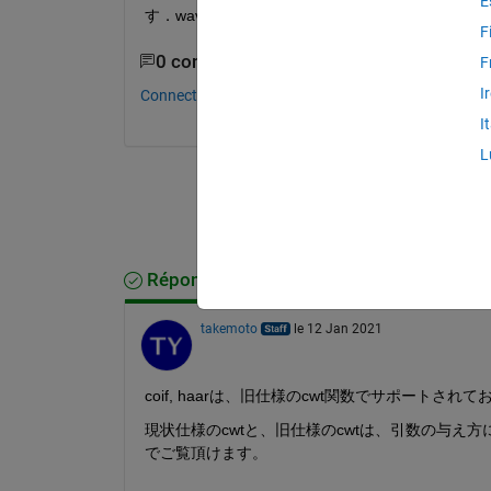
E
す．waveletAnalyzerを使用せずに，例えばC
F
0 commentaires
F
I
Connectez-vous pour commenter.
I
L
Réponse acceptée
takemoto
le 12 Jan 2021
coif, haarは、旧仕様のcwt関数でサポートさ
現状仕様のcwtと、旧仕様のcwtは、引数の与え
でご覧頂けます。