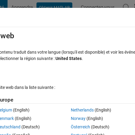
té
Apprendre
Connectez-vous
Obtenir MATLAB
t Playground
Discussions
Compétitions
Blogs
Publication
rcourir
FAQ MATLAB
Plus
e web
ザーウェーブレ​ットについて
tenu traduit dans votre langue (lorsqu'il est disponible) et voir les événe
ctionner la région suivante :
United States
.
ponse acceptée
Mise à jour 12 Jan 2021
3 Vues (30 jours)
e web dans la liste suivante :
urope
elgium
(English)
Netherlands
(English)
0 votes
enmark
(English)
Norway
(English)
のウェーブレットがサポートされていると記載されています．
eutschland
(Deutsch)
Österreich
(Deutsch)
ット変換（1D）を行う際は，coif，haarなどのマザーウェーブレットを使用