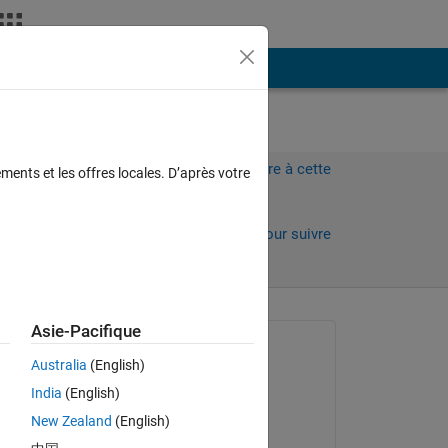
Plus
Connectez-vous pour répondre à cette
ments et les offres locales. D’après votre
question.
Partager
Connectez-vous pour suivre
l’activité
Asie-Pacifique
Question posée :
Australia
(English)
kaito sunada
India
(English)
le 10 Jan 2021
New Zealand
(English)
Réponse apportée :
できま