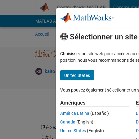
Passer au contenu
Centre d’aide MATLAB
Communau
MATLAB Answers
File Exchange
Cody
AI Cha
Accueil
Poser une question
Répondre
Pa
Sélectionner un sit
連続ウェーブレット変​換のマ
Choisissez un site web pour accéder au con
position, nous vous recommandons de séle
Ré
kaito sunada
10 Jan 2021
1 Réponse
United States
Vous pouvez également sélectionner un sit
Amériques
E
América Latina
(Español)
B
Canada
(English)
D
現在のcwtにはmorse、bump、amorのみ
United States
(English)
D
しかし，waveletAnalyzerで連続ウェーブレ