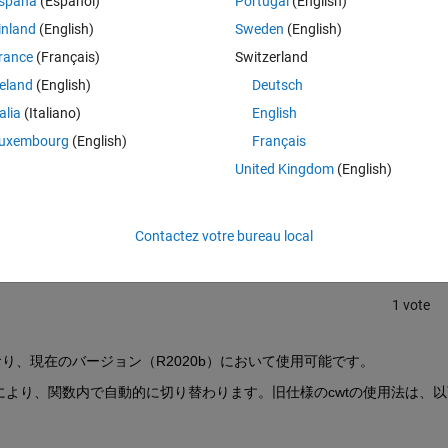
spaña
(Español)
Portugal
(English)
oifletのウェーブレットを使用してcwtを実行する方法はありますか？
inland
(English)
Sweden
(English)
rance
(Français)
Switzerland
reland
(English)
Deutsch
talia
(Italiano)
English
uxembourg
(English)
Français
Connectez-vous pour répondre à cette q
United Kingdom
(English)
Partager
Connectez-vous pour suivre l
Contactez votre bureau local
1 vote
れており、現在のバージョン（R2020b）において使用可能です。
方により、関数内で自動的に切り替わります。旧仕様のcwtの使用法は、以