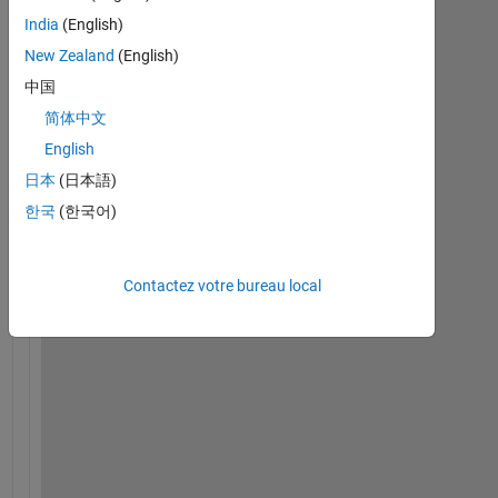
India
(English)
New Zealand
(English)
中国
简体中文
English
日本
(日本語)
H
i
한국
(한국어)
, 
I 
h
Contactez votre bureau local
a
v
e 
a
n 
a
r
r
a