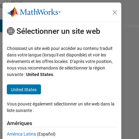
Passer au contenu
MATLAB
Answers
AB Answers
File Exchange
Cody
AI Chat Playground
Discuss
Sélectionner un site web
Choisissez un site web pour accéder au contenu traduit
dans votre langue (lorsqu'il est disponible) et voir les
How do I
événements et les offres locales. D’après votre position,
nous vous recommandons de sélectionner la région
replace
suivante :
United States
.
elements
of an
United States
array
Vous pouvez également sélectionner un site web dans la
with
liste suivante :
letters?
Amériques
Cai
América Latina
(Español)