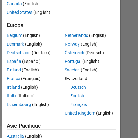
Chin
Canada
(English)
23
United States
(English)
Jan
2021
Europe
1
Réponse
Belgium
(English)
Netherlands
(English)
Denmark
(English)
Norway
(English)
Réponse
Deutschland
(Deutsch)
Österreich
(Deutsch)
acceptée
España
(Español)
Portugal
(English)
Mise
Finland
(English)
Sweden
(English)
à
France
(Français)
Switzerland
jour
Ireland
(English)
Deutsch
26
Italia
(Italiano)
English
Jan
2021
Luxembourg
(English)
Français
6 Vues
United Kingdom
(English)
(30 jours)
Asie-Pacifique
Australia
(English)