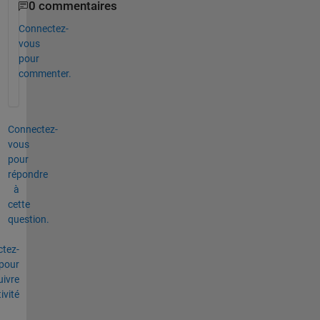
0 commentaires
Connectez-
vous
pour
commenter.
Connectez-
vous
pour
répondre
à
cette
question.
tez-
pour
uivre
tivité