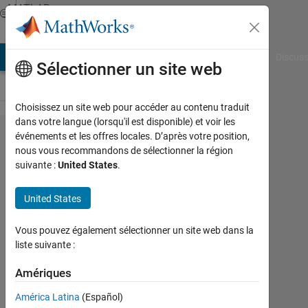
Passer au contenu
MATLAB
Answers
AB Answers
File Exchange
Cody
AI Chat Playground
Discuss
Sélectionner un site web
Choisissez un site web pour accéder au contenu traduit
dans votre langue (lorsqu'il est disponible) et voir les
Import
événements et les offres locales. D’après votre position,
nous vous recommandons de sélectionner la région
data
suivante :
United States
.
from
Excel
United States
Vous pouvez également sélectionner un site web dans la
Francis
liste suivante :
Chabot
1
Amériques
Fév
2021
América Latina
(Español)