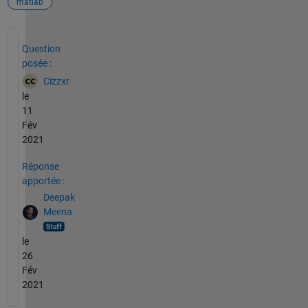
matlab
Voir également
Question
posée :
Cizzxr
le
11
Fév
2021
Réponse
apportée :
Deepak
Meena
le
26
Fév
2021