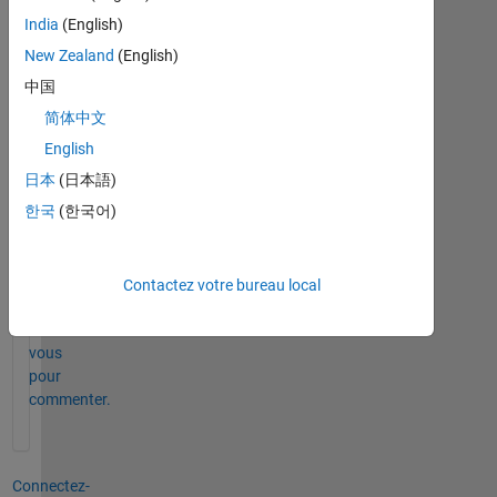
 that 
is a 108x3 matrix. The third column is the ge
India
(English)
 female 
0. This is the code i have currently to imp
New Zealand
(English)
 1's or 
0's there are. But im really not sure how i
中国
Full_cube_data = importdata(
'Full_Cube_data.xlsx'
);
简体中文
        gender = Full_cube_data.textdata(:,3);
English
        gender = cell2mat(gender);
        maleCount = size(find(gender == 
'1'
),1);
日本
(日本語)
        femaleCount = size(find(gender == 
'0'
),1);
한국
(한국어)
        grr = [femaleCount maleCount];
        pie(grr)
Contactez votre bureau local
0 commentaires
Connectez-
vous
pour
commenter.
Connectez-