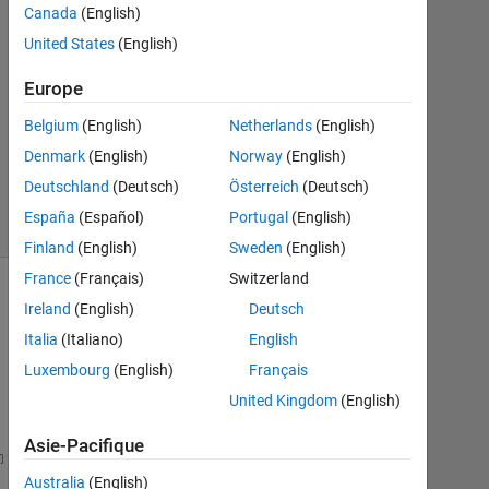
Réponse
Canada
(English)
United States
(English)
Mise
à
Europe
jour
Belgium
(English)
Netherlands
(English)
26
Fév
Denmark
(English)
Norway
(English)
2021
Deutschland
(Deutsch)
Österreich
(Deutsch)
11 Vues
España
(Español)
Portugal
(English)
(30 jours)
Finland
(English)
Sweden
(English)
France
(Français)
Switzerland
Ireland
(English)
Deutsch
Italia
(Italiano)
English
Luxembourg
(English)
Français
United Kingdom
(English)
Asie-Pacifique
 Hi, im 
having trouble with my code when perfoming 
Australia
(English)