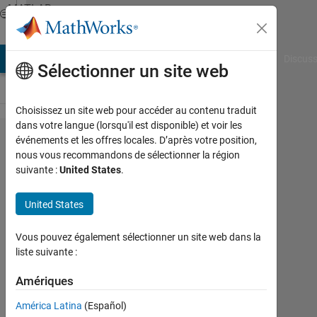
Passer au contenu
MATLAB
Answers
AB Answers
File Exchange
Cody
AI Chat Playground
Discuss
Sélectionner un site web
Choisissez un site web pour accéder au contenu traduit
dans votre langue (lorsqu'il est disponible) et voir les
Pie
événements et les offres locales. D’après votre position,
nous vous recommandons de sélectionner la région
Chart
suivante :
United States
.
Help
please
United States
Vous pouvez également sélectionner un site web dans la
Cizzxr
liste suivante :
11
Fév
Amériques
2021
América Latina
(Español)
1