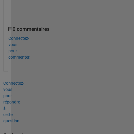
labels = {
'male'
, 
'female'
};
pie(grr,labels);
0 commentaires
Connectez-
vous
pour
commenter.
Connectez-
vous
pour
répondre
à
cette
question.