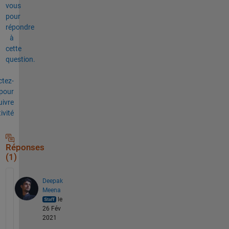
vous
pour
répondre
à
cette
question.
tez-
pour
uivre
tivité
Réponses
(1)
Deepak
Meena
le
26 Fév
2021