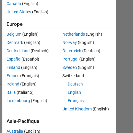
Canada
(English)
2021
1
United States
(English)
Réponse
Europe
Mise
Belgium
(English)
Netherlands
(English)
à
Denmark
(English)
Norway
(English)
jour
10
Deutschland
(Deutsch)
Österreich
(Deutsch)
Juin
España
(Español)
Portugal
(English)
2025
Finland
(English)
Sweden
(English)
16 Vues
France
(Français)
Switzerland
(30 jours)
Ireland
(English)
Deutsch
Italia
(Italiano)
English
Luxembourg
(English)
Français
United Kingdom
(English)
Asie-Pacifique
Australia
(English)