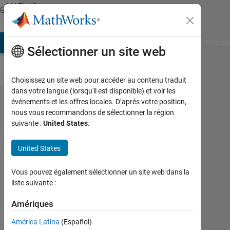
Passer au contenu
MATLAB
Answers
AB Answers
File Exchange
Cody
AI Chat Playground
Discuss
Sélectionner un site web
Choisissez un site web pour accéder au contenu traduit
dans votre langue (lorsqu'il est disponible) et voir les
Error
événements et les offres locales. D’après votre position,
nous vous recommandons de sélectionner la région
Matrix
suivante :
United States
.
must
dimensions
United States
agree
Vous pouvez également sélectionner un site web dans la
HELP!
liste suivante :
Amériques
Humphrey
Dogbe
América Latina
(Español)
16