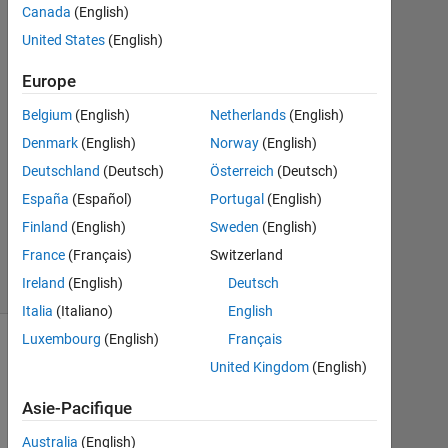
Canada
(English)
Mar
United States
(English)
2021
1
Europe
Réponse
Belgium
(English)
Netherlands
(English)
Mise
Denmark
(English)
Norway
(English)
à
Deutschland
(Deutsch)
Österreich
(Deutsch)
jour
21
España
(Español)
Portugal
(English)
Mar
Finland
(English)
Sweden
(English)
2021
France
(Français)
Switzerland
2 Vues
Ireland
(English)
Deutsch
(30 jours)
Italia
(Italiano)
English
Luxembourg
(English)
Français
United Kingdom
(English)
Asie-Pacifique
Australia
(English)