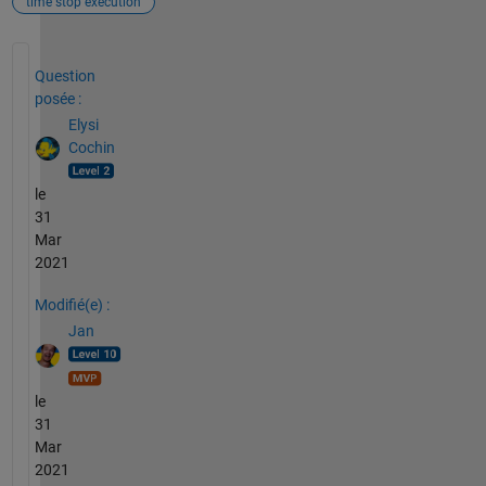
time stop execution
Voir également
Question
posée :
Elysi
Cochin
le
31
Mar
2021
Modifié(e) :
Jan
le
31
Mar
2021