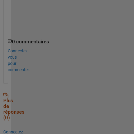
return
;
end
Triggered = true;
end
0 commentaires
Connectez-
vous
pour
commenter.
Plus
de
réponses
(0)
Connectez-