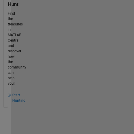
Hunt
Find
the
treasures
in
MATLAB
Central
and
discover
how
the
community
can
help
you!
Start
Hunting!