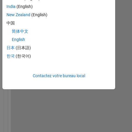
India
(English)
New Zealand
(English)
中国
简体中文
English
日本
(日本語)
W
한국
(한국어)
h
e
n 
Contactez votre bureau local
i 
e
x
e
c
u
t
e 
a 