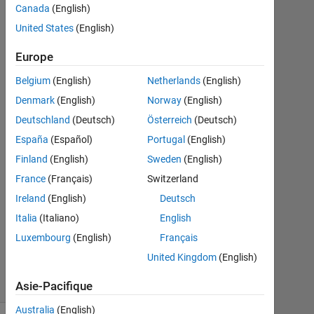
Cochin
Canada
(English)
United States
(English)
31
Mar
Europe
2021
1
Belgium
(English)
Netherlands
(English)
Réponse
Denmark
(English)
Norway
(English)
Deutschland
(Deutsch)
Österreich
(Deutsch)
Réponse
España
(Español)
Portugal
(English)
acceptée
Finland
(English)
Sweden
(English)
Mise
France
(Français)
Switzerland
à
Ireland
(English)
Deutsch
jour
Italia
(Italiano)
English
31
Mar
Luxembourg
(English)
Français
2021
United Kingdom
(English)
24 Vues
(30 jours)
Asie-Pacifique
Australia
(English)