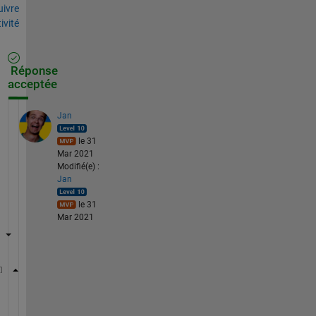
uivre
tivité
Réponse
acceptée
Jan
le 31
Mar 2021
Modifié(e) :
Jan
le 31
Mar 2021
tic;
while 
toc < 120
    figure;