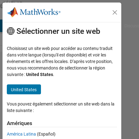
Passer au contenu
MATLAB
Answers
AB Answers
File Exchange
Cody
AI Chat Playground
Discuss
Sélectionner un site web
Choisissez un site web pour accéder au contenu traduit
dans votre langue (lorsqu'il est disponible) et voir les
How to
événements et les offres locales. D’après votre position,
nous vous recommandons de sélectionner la région
stop
suivante :
United States
.
execution
of a
United States
program
Vous pouvez également sélectionner un site web dans la
through
liste suivante :
code?
Amériques
Elysi
América Latina
(Español)