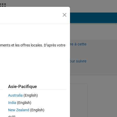
Plus
Connectez-vous pour répondre à cette
ments et les offres locales. D’après votre
question.
Partager
Connectez-vous pour suivre
l’activité
Asie-Pacifique
Question posée :
Australia
(English)
Laura Gabriela
India
(English)
le 3 Avr 2021
New Zealand
(English)
Réponse apportée :