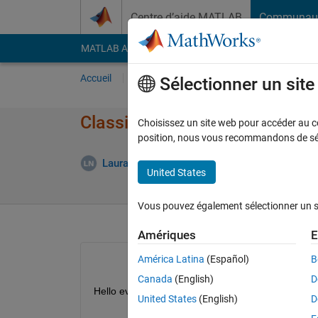
Passer au contenu
Centre d’aide MATLAB
Communau
MATLAB Answers
File Exchange
Cody
AI Cha
Accueil
Poser une question
Répondre
Pa
Sélectionner un sit
Classification Learner multi la
Choisissez un site web pour accéder au con
position, nous vous recommandons de séle
Mis
Laura Gabriela
3 Avr 2021
1 Réponse
United States
Vous pouvez également sélectionner un sit
Amériques
E
América Latina
(Español)
B
Canada
(English)
D
Hello everyone!
United States
(English)
D