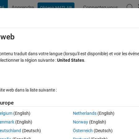
té
Apprendre
Connectez-vous
Obtenir MATLAB
t Playground
Discussions
Compétitions
Blogs
Publication
rcourir
FAQ MATLAB
Plus
e web
bels
tenu traduit dans votre langue (lorsqu'il est disponible) et voir les événe
ctionner la région suivante :
United States
.
e à jour 6 Avr 2021
4 Vues (30 jours)
e web dans la liste suivante :
urope
elgium
(English)
Netherlands
(English)
0 votes
enmark
(English)
Norway
(English)
eutschland
(Deutsch)
Österreich
(Deutsch)