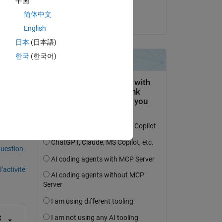
中国
Aditya Patil
eft 
简体中文
le 6 Avr 2021
me 
English
nd 
日本
(日本語)
한국
(한국어)
uestion.
’activité