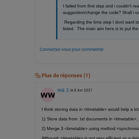
I failed from first step and i couldn't
suggestion/change the code? Shall i 
 Regarding the time step I dont want to
listed.  The main aim here is to put the 
Connectez-vous pour commenter.
Plus de réponses (1)
炜嘉 王
le 8 Avr 2021
I think storing data in <timetable> would help a lot
1) Store data from .txt documents in <timetable>,
2) Merge 3 <timetable> using method <synchroni
Although <timetable> is not very efficient as a dat