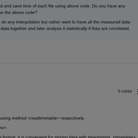
 read and save time of each file using above code. Do you have any 
use the above code?
 do any interpolation but rather want to have all the measured data 
data together and later analyse it statistically if they are correlated. 
0 votes
. 
 using method <readtimetable> respectively.
ze>.
a format, it is convenient for storing data with timestamps. <timetable> 