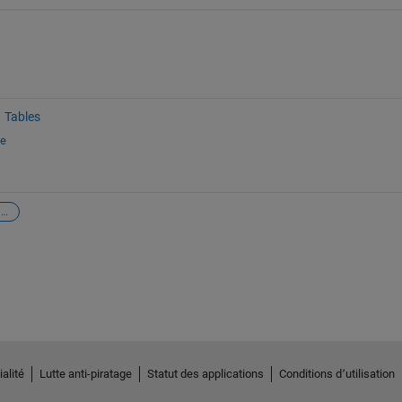
Tables
ge
sort data according to date/time
alité
Lutte anti-piratage
Statut des applications
Conditions d՚utilisation