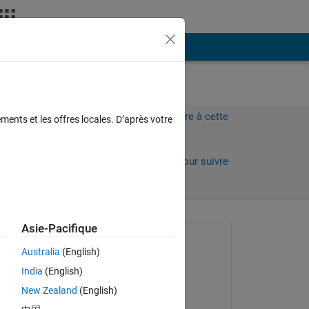
Plus
Connectez-vous pour répondre à cette
ments et les offres locales. D’après votre
question.
Partager
Connectez-vous pour suivre
l’activité
Asie-Pacifique
Question posée :
Australia
(English)
Harr
India
(English)
le 8 Avr 2021
New Zealand
(English)
Modifié(e) :