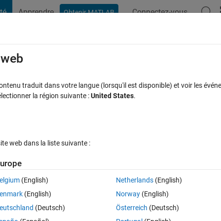
té
Apprendre
Connectez-vous
Obtenir MATLAB
t Playground
Discussions
Compétitions
Blogs
Publication
rcourir
FAQ MATLAB
Plus
e web
llected at different times?
tenu traduit dans votre langue (lorsqu'il est disponible) et voir les événe
ctionner la région suivante :
United States
.
ceptée
Mise à jour 9 Avr 2021
6 Vues (30 jours)
e web dans la liste suivante :
urope
elgium
(English)
Netherlands
(English)
0 votes
Ouvrir dans MATLAB Online
enmark
(English)
Norway
(English)
eutschland
(Deutsch)
Österreich
(Deutsch)