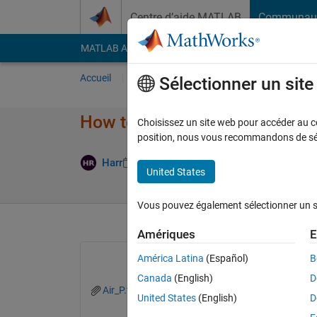
Passer au contenu
Centre d’aide MATLAB
Communau
MATLAB Answers
File Exchange
Cody
AI Cha
Accueil
Poser une question
Répondre
Pa
Sélectionner un sit
How to merge different data co
Choisissez un site web pour accéder au con
position, nous vous recommandons de séle
Réponse ac
Harr
8 Avr 2021
2 Réponses
United States
Vous pouvez également sélectionner un sit
Amériques
E
América Latina
(Español)
B
Canada
(English)
D
Air_P.txt
GW_level.txt
Sea_Level.txt
United States
(English)
D