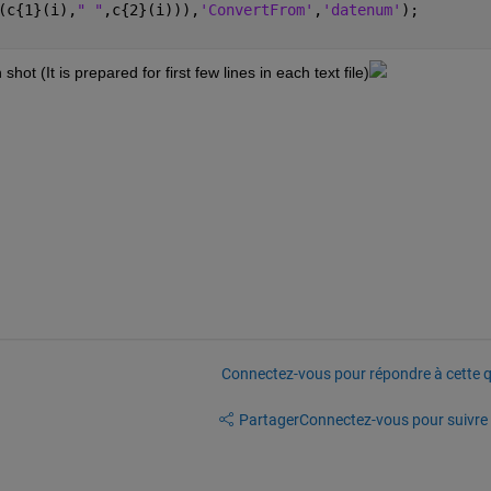
(c{1}(i),
" "
,c{2}(i))),
'ConvertFrom'
,
'datenum'
);
ot (It is prepared for first few lines in each text file)
Connectez-vous pour répondre à cette q
Partager
Connectez-vous pour suivre l