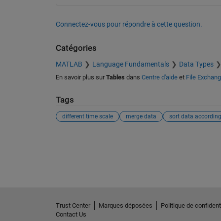
Connectez-vous pour répondre à cette question.
Catégories
MATLAB
Language Fundamentals
Data Types
En savoir plus sur
Tables
dans
Centre d'aide
et
File Exchan
Tags
different time scale
merge data
Voir également
Trust Center
Marques déposées
Politique de confidenti
Contact Us