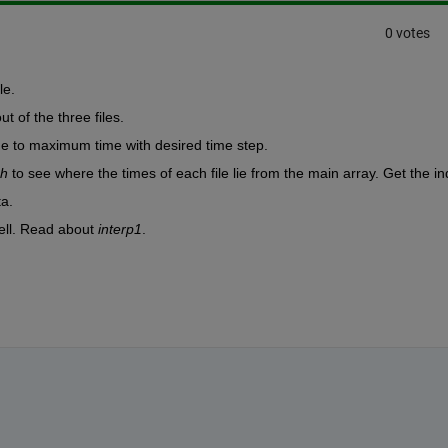
0 votes
le.
of the three files. 
e to maximum time with desired time step. 
ch
a. 
ell. Read about 
interp1
. 