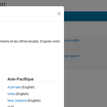
Plus
Connectez-vous pour répondre à cette
ments et les offres locales. D’après votre
question.
Partager
Connectez-vous pour suivre
l’activité
Asie-Pacifique
Question posée :
Australia
(English)
Aric Rozario
India
(English)
le 16 Avr 2021
Copy
New Zealand
(English)
Réponse apportée :