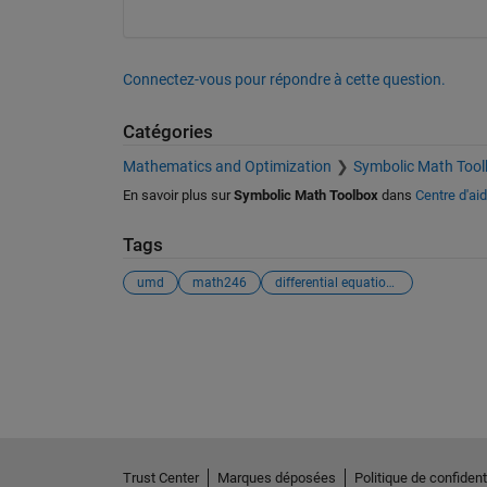
Connectez-vous pour répondre à cette question.
Catégories
Mathematics and Optimization
Symbolic Math Tool
En savoir plus sur
Symbolic Math Toolbox
dans
Centre d'ai
Tags
umd
math246
differential equations
Voir également
Trust Center
Marques déposées
Politique de confidenti