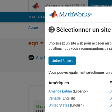
Passer au contenu
Centre d’aide MATLAB
Communau
MATLAB Answers
File Exchange
Cody
AI Cha
Accueil
Poser une question
Répondre
Pa
Sélectionner un sit
eqn = sym() not working
Choisissez un site web pour accéder au con
position, nous vous recommandons de séle
Mise
Aric Rozario
16 Avr 2021
1 Réponse
United States
Vous pouvez également sélectionner un sit
Amériques
E
América Latina
(Español)
B
Canada
(English)
D
United States
(English)
D
%first define the variables
title 
'graph of the forcing function'
;