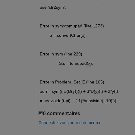
use 'str2sym'.
Error in sym>tomupad (line 1273)
        S = convertChar(x);
Error in sym (line 229)
                S.s = tomupad(x);
Error in Problem_Set_E (line 105)
eqn = sym(('D(D(y))(t) + 3*D(y)(t) + 2*y(t)
= heaviside(t-pi) + (-1)*heaviside(t-10)'));
0 commentaires
Connectez-vous pour commenter.