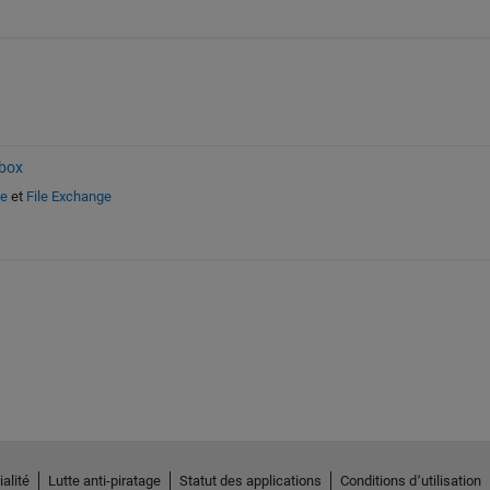
box
de
et
File Exchange
alité
Lutte anti-piratage
Statut des applications
Conditions d՚utilisation