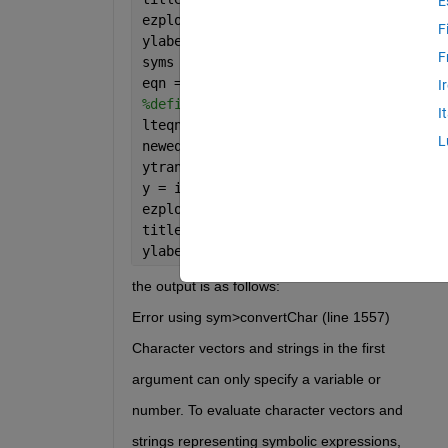
E
ezplot( heaviside(t-pi) + (-1)*heavisi
F
ylabel 
y
; xlabel 
t
;
F
syms 
s t Y 
%first define the variables
eqn = sym((
'D(D(y))(t) + 3*D(y)(t) + 2
I
%defining the differential equation
I
lteqn = laplace(eqn , t, s);
%find the 
L
neweqn = subs(lteqn , {
'laplace(y(t),t
ytrans = solve(neweqn, Y);
%solving the
y = ilaplace(ytrans , s, t)
%finding th
ezplot( y , [0 15]);
%plot the laplace 
title 
'graph of Laplace Transform Solu
ylabel 
y
; xlabel 
t
;
the output is as follows:
Error using sym>convertChar (line 1557)
Character vectors and strings in the first
argument can only specify a variable or
number. To evaluate character vectors and
strings representing symbolic expressions,