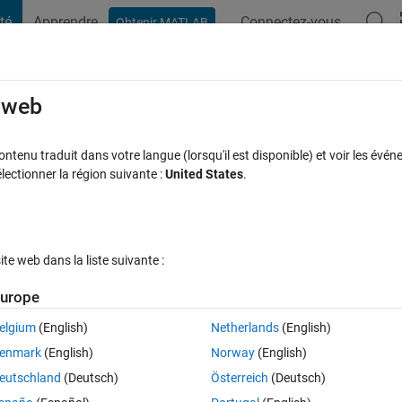
té
Apprendre
Connectez-vous
Obtenir MATLAB
t Playground
Discussions
Compétitions
Blogs
Publication
rcourir
FAQ MATLAB
Plus
e web
tenu traduit dans votre langue (lorsqu'il est disponible) et voir les événe
ctionner la région suivante :
United States
.
 à jour 19 Avr 2021
21 Vues (30 jours)
e web dans la liste suivante :
urope
elgium
(English)
Netherlands
(English)
0 votes
Ouvrir dans MATLAB Online
enmark
(English)
Norway
(English)
Theme
eutschland
(Deutsch)
Österreich
(Deutsch)