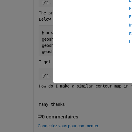
E
[C1, h1] = contourf (X, Y, Z, [7.9:0.0
F
The problem is that I'm having trouble 
F
Below is my code to generate the map:
I
h = worldmap(
'Australia'
);
I
geoshow(
'landareas.shp'
, 
'FaceColor'
, 
L
geoshow(
'worldlakes.shp'
, 
'FaceColor'
,
geoshow(
'worldrivers.shp'
, 
'Color'
, 
'b
I got a huge amount of error when attem
[C1, h1] = contourfm (X, Y, Z, [7.9:0.
How do I make a similar contour map in 
Many thanks.
0 commentaires
Connectez-vous pour commenter.