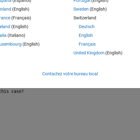
spaña
(Español)
Portugal
(English)
05:8.2], 
'LineStyle'
, 
'none' 
);
inland
(English)
Sweden
(English)
using it on maps plotted using the Matlab Mapping toolbox
rance
(Français)
Switzerland
reland
(English)
Deutsch
Theme
talia
(Italiano)
English
[0.6 0.6 0.6])
uxembourg
(English)
Français
 
'cyan'
)
United Kingdom
(English)
lue'
)
pting:
Contactez votre bureau local
Theme
005:8.2], 
'LineStyle'
, 
'none' 
);
this case?