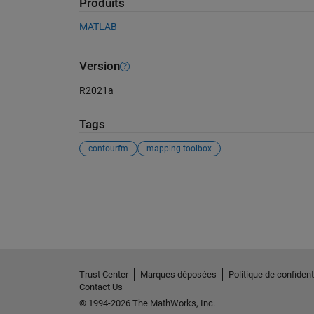
Produits
MATLAB
Version
R2021a
Tags
contourfm
mapping toolbox
Voir également
Trust Center
Marques déposées
Politique de confidenti
Contact Us
© 1994-2026 The MathWorks, Inc.