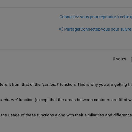
Connectez-vous pour répondre à cette q
Partager
Connectez-vous pour suivre l
0 votes
fferent from that of the
 'contourf' 
function. This is why you are getting th
'contourm'
 function (except that the areas between contours are filled wi
 the usage of these functions along with their similarities and difference