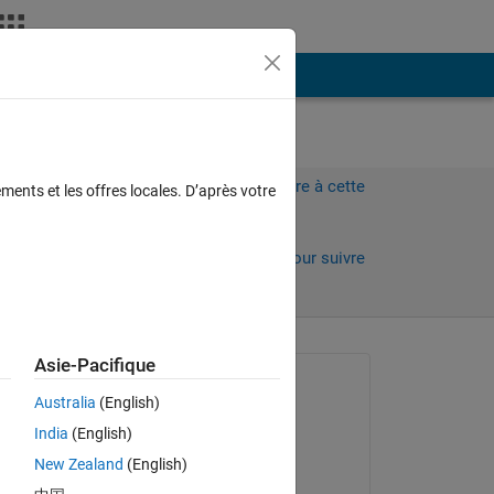
Plus
Connectez-vous pour répondre à cette
ments et les offres locales. D’après votre
question.
Partager
Connectez-vous pour suivre
l’activité
Asie-Pacifique
Question posée :
Australia
(English)
Leon
India
(English)
le 22 Avr 2021
New Zealand
(English)
Réponse apportée :
Copy