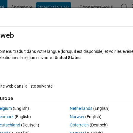
té
Apprendre
Connectez-vous
Obtenir MATLAB
t Playground
Discussions
Compétitions
Blogs
Publication
rcourir
FAQ MATLAB
Plus
e web
Map plotting
tenu traduit dans votre langue (lorsqu'il est disponible) et voir les événe
ctionner la région suivante :
United States
.
 à jour 30 Avr 2021
18 Vues (30 jours)
e web dans la liste suivante :
urope
elgium
(English)
Netherlands
(English)
0 votes
Ouvrir dans MATLAB Online
enmark
(English)
Norway
(English)
 this:
eutschland
(Deutsch)
Österreich
(Deutsch)
Theme