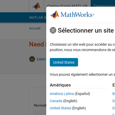
Passer au contenu
Centre d’aide MATLAB
Communau
MATLAB Answers
File Exchange
Cody
AI Cha
Accueil
Poser une question
Répondre
Pa
Sélectionner un sit
Need help using contourfm in 
Choisissez un site web pour accéder au con
position, nous vous recommandons de séle
Mise
Leon
22 Avr 2021
1 Réponse
United States
Vous pouvez également sélectionner un sit
Amériques
E
América Latina
(Español)
B
Canada
(English)
D
Normally, I can use contourf to plot a countour like
United States
(English)
D