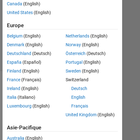
Canada
(English)
United States
(English)
Mise
à
Europe
jour
30
Belgium
(English)
Netherlands
(English)
Avr
Denmark
(English)
Norway
(English)
2025
Deutschland
(Deutsch)
Österreich
(Deutsch)
16 Vues
(30 jours)
España
(Español)
Portugal
(English)
Finland
(English)
Sweden
(English)
France
(Français)
Switzerland
Ireland
(English)
Deutsch
Italia
(Italiano)
English
Luxembourg
(English)
Français
United Kingdom
(English)
Asie-Pacifique
coordinates.m
Australia
(English)