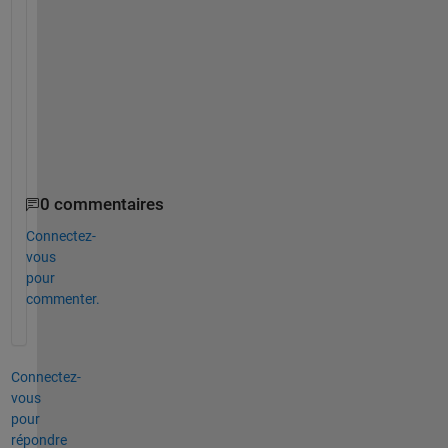
A
r
t
h
u
r
.
0 commentaires
Connectez-
vous
pour
commenter.
Connectez-
vous
pour
répondre