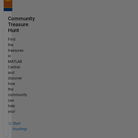
Community
Treasure
Hunt
Find
the
treasures
in
MATLAB
Central
and
discover
how
the
community
can
help
you!
Start
Hunting!