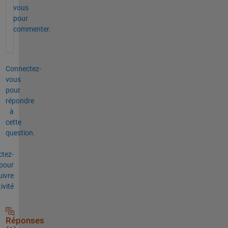
vous
pour
commenter.
Connectez-
vous
pour
répondre
à
cette
question.
tez-
pour
uivre
tivité
Réponses