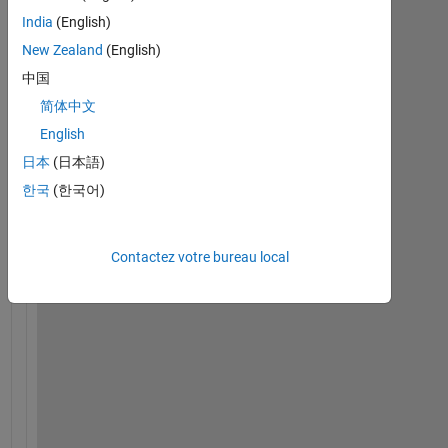
India
(English)
New Zealand
(English)
I 
中国
a
简体中文
m 
w
English
o
日本
(日本語)
r
한국
(한국어)
k
i
n
Contactez votre bureau local
g 
o
n 
e
l
m 
c
l
a