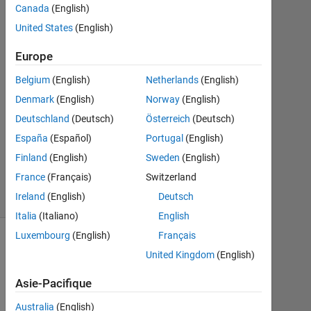
Canada
(English)
Juil
United States
(English)
2013
1
Europe
Réponse
Belgium
(English)
Netherlands
(English)
Mise
Denmark
(English)
Norway
(English)
à
Deutschland
(Deutsch)
Österreich
(Deutsch)
jour
3
España
(Español)
Portugal
(English)
Fév
Finland
(English)
Sweden
(English)
2019
France
(Français)
Switzerland
18 Vues
Ireland
(English)
Deutsch
(30 jours)
Italia
(Italiano)
English
Luxembourg
(English)
Français
United Kingdom
(English)
Asie-Pacifique
Australia
(English)