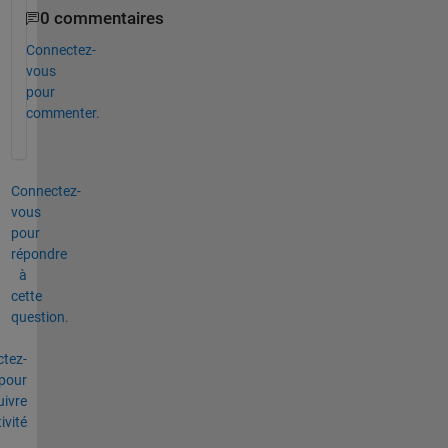
0 commentaires
Connectez-
vous
pour
commenter.
Connectez-
vous
pour
répondre
à
cette
question.
tez-
pour
uivre
tivité