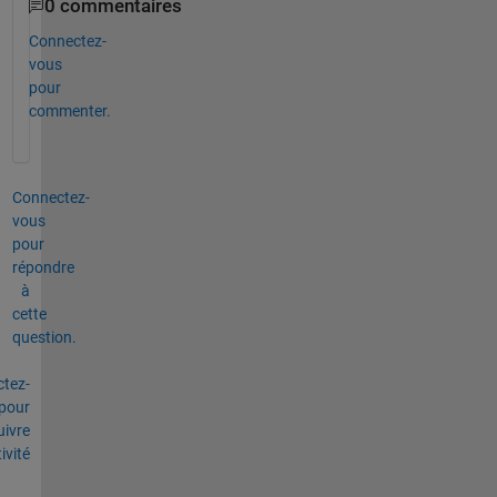
0 commentaires
Connectez-
vous
pour
commenter.
Connectez-
vous
pour
répondre
à
cette
question.
tez-
pour
uivre
tivité