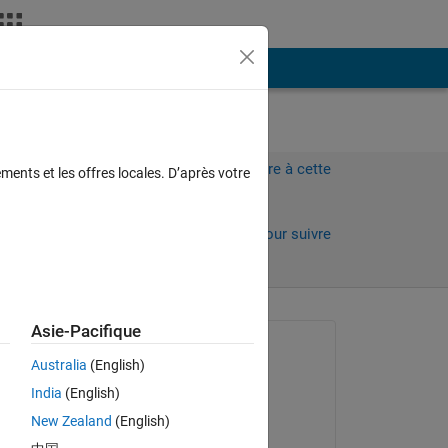
Plus
Connectez-vous pour répondre à cette
ments et les offres locales. D’après votre
question.
Partager
Connectez-vous pour suivre
l’activité
Asie-Pacifique
Question posée :
Australia
(English)
Erkan
India
(English)
le 29 Mai 2021
New Zealand
(English)
Réponse apportée :