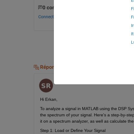
E
0 commentaires
F
Connectez-vous pour commenter.
F
I
I
L
Réponses (1)
Shubham
le 11 Sep 2024
Hi Erkan,
To analyze a signal in MATLAB using the DSP Sy
the spectrum of your signal. Here's a step-by-ste
it on a spectrum analyzer, as well as calculate t
Step 1: Load or Define Your Signal