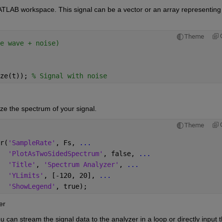
MATLAB workspace. This signal can be a vector or an array representing 
Theme
e wave + noise)
ze(t)); 
% Signal with noise
ize the spectrum of your signal.
Theme
r(
'SampleRate'
, Fs, 
...
'PlotAsTwoSidedSpectrum'
, false, 
...
'Title'
, 
'Spectrum Analyzer'
, 
...
'YLimits'
, [-120, 20], 
...
'ShowLegend'
, true);
er
 can stream the signal data to the analyzer in a loop or directly input t