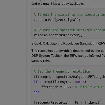
entire signal if it's already available.
% Stream the signal to the spectrum an
spectrumAnalyzer(signal);
% Release the spectrum analyzer (optio
release(spectrumAnalyzer);
Step 4: Calculate the Resolution Bandwidth (RBW
The resolution bandwidth is determined by the sett
DSP System Toolbox, the RBW can be inferred fro
sample rate.
% Get the frequency resolution
fftLength = spectrumAnalyzer.FFTLength
if 
strcmp(fftLength, 
'Auto'
)
    fftLength = 1024; 
% Default value 
end
frequencyResolution = Fs / fftLength; 