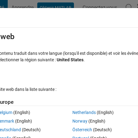
té
Apprendre
Connectez-vous
Obtenir MATLAB
t Playground
Discussions
Compétitions
Blogs
Publication
rcourir
FAQ MATLAB
Plus
e web
um analyzer
tenu traduit dans votre langue (lorsqu'il est disponible) et voir les événe
ctionner la région suivante :
United States
.
r 11 Sep 2024
10 Vues (30 jours)
e web dans la liste suivante :
urope
elgium
(English)
Netherlands
(English)
0 votes
enmark
(English)
Norway
(English)
input the dsp. and to display on spectrum analyzer. After that, i must 
eutschland
(Deutsch)
Österreich
(Deutsch)
e. But i dont known how import to 'dsp' this signal. in advanced thanks