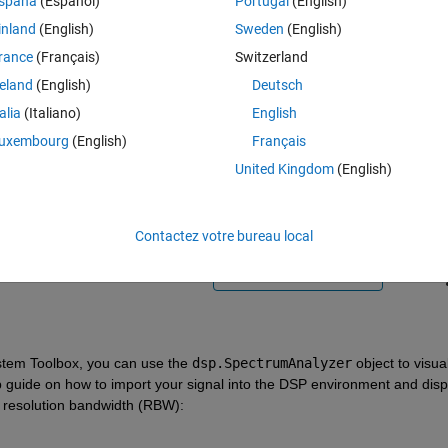
spaña
(Español)
Portugal
(English)
inland
(English)
Sweden
(English)
rance
(Français)
Switzerland
reland
(English)
Deutsch
talia
(Italiano)
English
Connectez-vous pour répondre à cette q
uxembourg
(English)
Français
United Kingdom
(English)
Partager
Connectez-vous pour suivre l
Contactez votre bureau local
0 votes
Ouvrir dans MATLAB Online
stem Toolbox, you can use the
dsp.SpectrumAnalyzer
object to visual
p guide on how to import your signal into the DSP environment and displ
he resolution bandwidth (RBW):