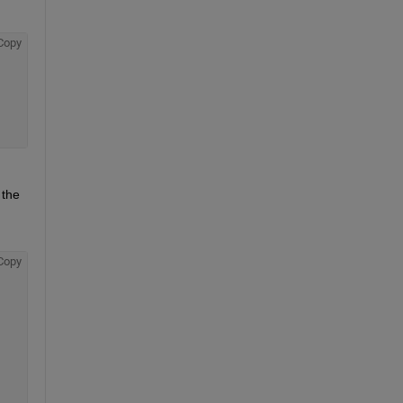
Copy
the 
Copy