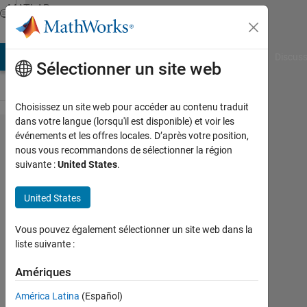
Passer au contenu
MATLAB
Answers
AB Answers
File Exchange
Cody
AI Chat Playground
Discuss
Sélectionner un site web
Choisissez un site web pour accéder au contenu traduit
dans votre langue (lorsqu'il est disponible) et voir les
Contour
événements et les offres locales. D’après votre position,
nous vous recommandons de sélectionner la région
graph
suivante :
United States
.
boundary
problem
United States
Vous pouvez également sélectionner un site web dans la
Cem
liste suivante :
Eren
Aslan
Amériques
31
Mai
América Latina
(Español)