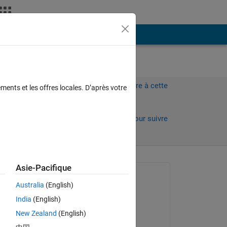
Plus
Connectez-vous pour répondre à cette
ments et les offres locales. D’après votre
question.
Partager
Connectez-vous pour suivre
l’activité
Asie-Pacifique
Question posée :
Australia
(English)
NCA
India
(English)
le 1 Juin 2021
New Zealand
(English)
Réponse apportée :