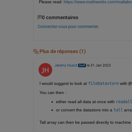
Please read: 
https://www.mathworks.com/matlabce
0 commentaires
Connectez-vous pour commenter.
Plus de réponses (1)
Jeremy Huard
le 31 Jan 2023
I would suggest to look at 
fileDatastore
 with 
@
You can then :
either read all data at once with 
readal
or convert the datastore into a 
tall
 arra
Tall array can then be passed directly to machine 