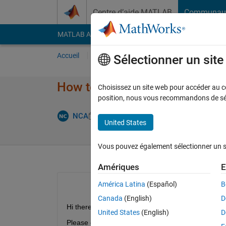
Passer au contenu
Centre d’aide MATLAB
Communau
MATLAB Answers
File Exchange
Cody
AI Cha
Accueil
Poser une question
Répondre
Pa
Sélectionner un sit
How to read multiple .spc file
Choisissez un site web pour accéder au con
position, nous vous recommandons de séle
Réponse a
NCA
1 Juin 2021
2 Réponses
United States
Vous pouvez également sélectionner un sit
Amériques
E
América Latina
(Español)
B
Canada
(English)
D
Hi there
United States
(English)
D
Please can someone help me with this