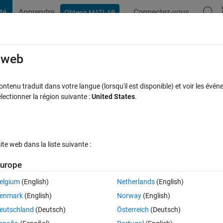
té
Apprendre
Connectez-vous
Obtenir MATLAB
t Playground
Discussions
Compétitions
Blogs
Publication
rcourir
FAQ MATLAB
Plus
e web
s
tenu traduit dans votre langue (lorsqu'il est disponible) et voir les événe
ctionner la région suivante :
United States
.
cceptée
Mise à jour 31 Jan 2023
14 Vues (30 jours)
e web dans la liste suivante :
urope
elgium
(English)
Netherlands
(English)
0 votes
enmark
(English)
Norway
(English)
eutschland
(Deutsch)
Österreich
(Deutsch)