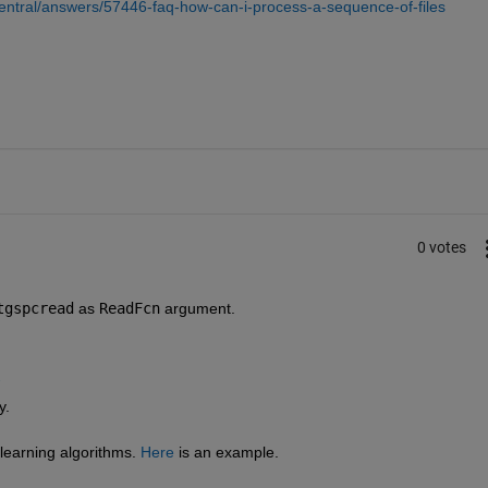
ntral/answers/57446-faq-how-can-i-process-a-sequence-of-files
0 votes
tgspcread
 as 
ReadFcn
 argument.
l
y.
learning algorithms. 
Here
 is an example.