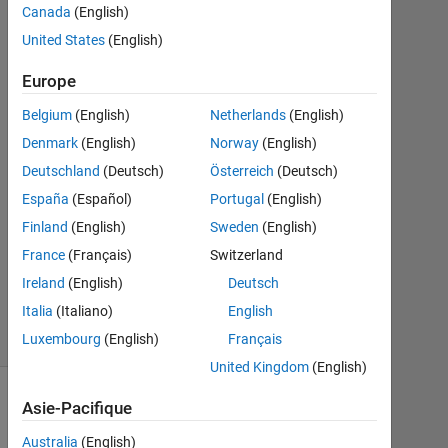
Juin
Canada
(English)
2021
United States
(English)
1
Réponse
Europe
Belgium
(English)
Netherlands
(English)
Réponse
acceptée
Denmark
(English)
Norway
(English)
Deutschland
(Deutsch)
Österreich
(Deutsch)
Mise
España
(Español)
Portugal
(English)
à
Finland
(English)
Sweden
(English)
jour
5
France
(Français)
Switzerland
Juin
Ireland
(English)
Deutsch
2021
Italia
(Italiano)
English
4 Vues
(30 jours)
Luxembourg
(English)
Français
United Kingdom
(English)
Asie-Pacifique
Afficher
commentaires
Australia
(English)