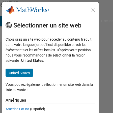
Passer au contenu
MATLAB
Answers
AB Answers
File Exchange
Cody
AI Chat Playground
Discuss
Sélectionner un site web
Choisissez un site web pour accéder au contenu traduit
dans votre langue (lorsqu'il est disponible) et voir les
Link
événements et les offres locales. D’après votre position,
nous vous recommandons de sélectionner la région
MATLAB
suivante :
United States
.
Live
Editor
United States
Vous pouvez également sélectionner un site web dans la
Dyuman
liste suivante :
Joshi
Amériques
4
América Latina
(Español)