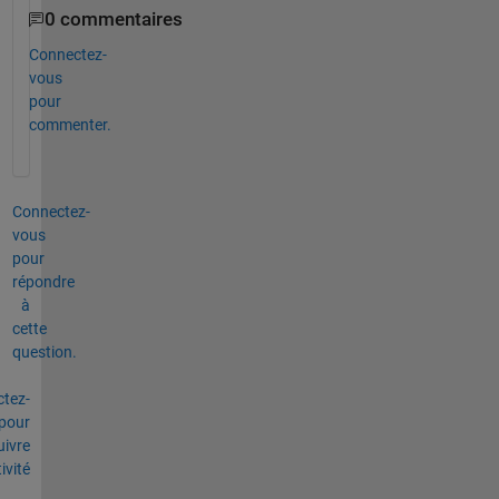
0 commentaires
Connectez-
vous
pour
commenter.
Connectez-
vous
pour
répondre
à
cette
question.
tez-
pour
uivre
tivité