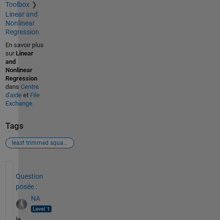
Toolbox
Linear and
Nonlinear
Regression
En savoir plus
sur
Linear
and
Nonlinear
Regression
dans
Centre
d'aide
et
File
Exchange
Tags
least trimmed squares fitting
Voir également
Question
posée :
NA
le