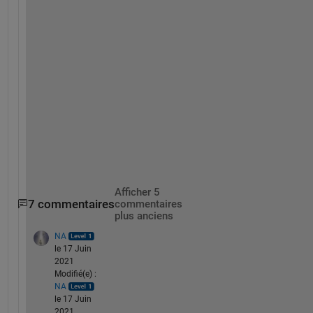
f
m
i
n
s
e
a
r
c
h
.
Afficher 5
7 commentaires
commentaires
plus anciens
NA
le 17 Juin
2021
Modifié(e) :
NA
le 17 Juin
2021