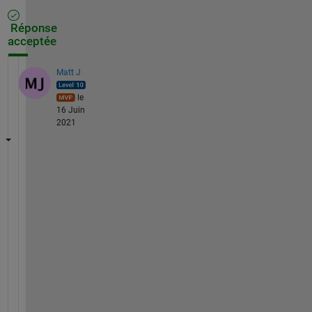
Réponse
acceptée
Matt J
le
16 Juin
2021
I
f 
y
o
u 
d
o
n
'