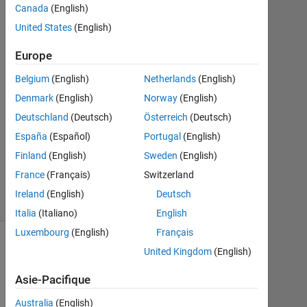
1
Canada
(English)
Réponse
United States
(English)
Réponse
Europe
acceptée
Belgium
(English)
Netherlands
(English)
Mise
Denmark
(English)
Norway
(English)
à
Deutschland
(Deutsch)
Österreich
(Deutsch)
jour
España
(Español)
Portugal
(English)
17
Finland
(English)
Sweden
(English)
Juin
2021
France
(Français)
Switzerland
8 Vues
Ireland
(English)
Deutsch
(30 jours)
Italia
(Italiano)
English
Luxembourg
(English)
Français
Afficher
United Kingdom
(English)
commentaires
plus
Asie-Pacifique
anciens
Australia
(English)