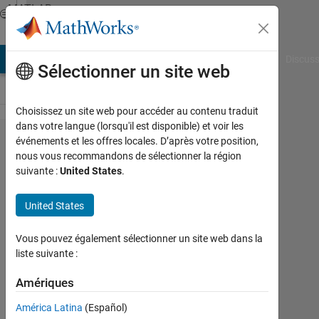
Passer au contenu
MATLAB
Answers
AB Answers
File Exchange
Cody
AI Chat Playground
Discuss
Sélectionner un site web
Choisissez un site web pour accéder au contenu traduit
dans votre langue (lorsqu'il est disponible) et voir les
Least
événements et les offres locales. D’après votre position,
nous vous recommandons de sélectionner la région
Trimmed
suivante :
United States
.
Squares
fitting
United States
Vous pouvez également sélectionner un site web dans la
NA
liste suivante :
16
Amériques
Juin
2021
América Latina
(Español)