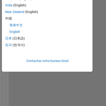
India
(English)
New Zealand
(English)
中国
I
s 
简体中文
t
English
h
日本
(日本語)
e
r
한국
(한국어)
e 
a
n
Contactez votre bureau local
y 
t
o
o
l
b
o
x 
o