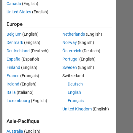
Canada
(English)
25 Vues
United States
(English)
(30 jours)
Europe
Belgium
(English)
Netherlands
(English)
Denmark
(English)
Norway
(English)
Deutschland
(Deutsch)
Österreich
(Deutsch)
España
(Español)
Portugal
(English)
Finland
(English)
Sweden
(English)
France
(Français)
Switzerland
I
Ireland
(English)
Deutsch
n
Italia
(Italiano)
English
c
Luxembourg
(English)
Français
o
n
United Kingdom
(English)
s
i
Asie-Pacifique
s
Australia
(English)
t