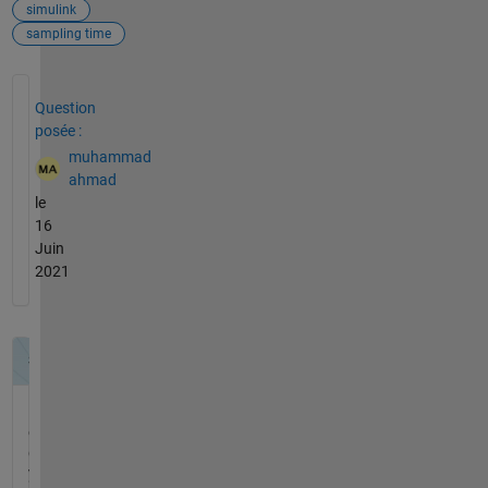
simulink
sampling time
Voir également
Question
posée :
muhammad
ahmad
le
16
Juin
2021