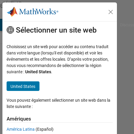
Passer au contenu
MATLAB
Answers
AB Answers
File Exchange
Cody
AI Chat Playground
Discuss
Sélectionner un site web
Choisissez un site web pour accéder au contenu traduit
dans votre langue (lorsqu'il est disponible) et voir les
Inconsistent
événements et les offres locales. D’après votre position,
nous vous recommandons de sélectionner la région
sampling
suivante :
United States
.
time error
United States
muhammad
Vous pouvez également sélectionner un site web dans la
ahmad
liste suivante :
16
Juin
Amériques
2021
0
América Latina
(Español)
Réponses