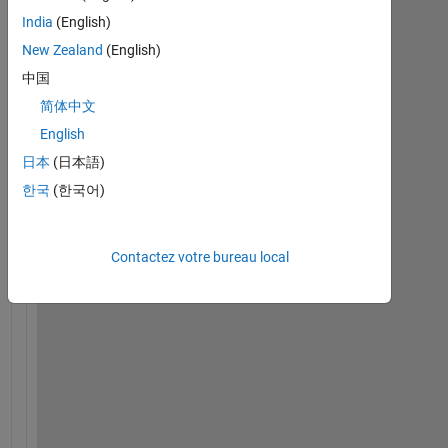
India
(English)
New Zealand
(English)
中国
简体中文
English
日本
(日本語)
한국
(한국어)
I
Contactez votre bureau local
'
m 
s
o
l
v
i
n
g 
t