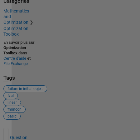
Catégories
Mathematics
and
Optimization
Optimization
Toolbox
En savoir plus sur
Optimization
Toolbox
dans
Centre d'aide
et
File Exchange
Tags
failure in initial objective function evaluation
fval
linear
fmincon
basic
Voir également
Question