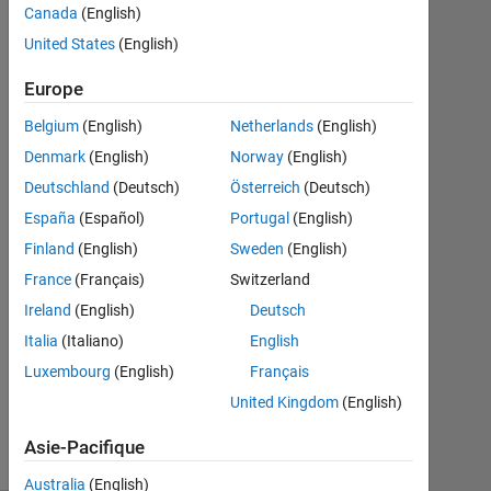
Canada
(English)
United States
(English)
Ksss
25
Europe
Juin
2021
Belgium
(English)
Netherlands
(English)
1
Denmark
(English)
Norway
(English)
Réponse
Deutschland
(Deutsch)
Österreich
(Deutsch)
Réponse
España
(Español)
Portugal
(English)
acceptée
Finland
(English)
Sweden
(English)
France
(Français)
Switzerland
Mise
Ireland
(English)
Deutsch
à
jour
Italia
(Italiano)
English
25
Luxembourg
(English)
Français
Juin
United Kingdom
(English)
2021
5 Vues
Asie-Pacifique
(30 jours)
Australia
(English)