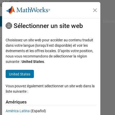
Passer au contenu
MATLAB
Answers
AB Answers
File Exchange
Cody
AI Chat Playground
Discuss
Sélectionner un site web
Choisissez un site web pour accéder au contenu traduit
dans votre langue (lorsqu'il est disponible) et voir les
Failure in
événements et les offres locales. D’après votre position,
nous vous recommandons de sélectionner la région
initial
suivante :
United States
.
objective
function
United States
evaluation
Vous pouvez également sélectionner un site web dans la
when I'm
liste suivante :
solving a
Amériques
linear
programming.
América Latina
(Español)