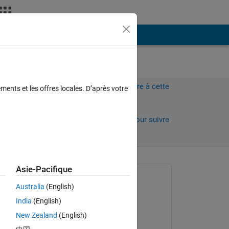
Plus
Connectez-vous pour répondre à cette
ments et les offres locales. D’après votre
question.
Partager
Connectez-vous pour suivre
l’activité
Asie-Pacifique
Question posée :
Australia
(English)
Niklas Kurz
India
(English)
le 9 Juil 2021
t 
New Zealand
(English)
Réponse apportée :