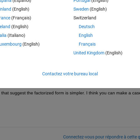
spaña
(Español)
Portugal
(English)
inland
(English)
Sweden
(English)
Theme
rance
(Français)
Switzerland
)))
reland
(English)
Deutsch
talia
(Italiano)
English
Theme
uxembourg
(English)
Français
United Kingdom
(English)
Contactez votre bureau local
ion
 suggesting to use 
expand
 first under some circumstances.
that suggest the factorized form is simpler. I think you can make a case
Connectez-vous pour répondre à cette q