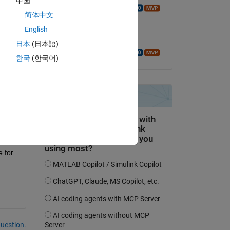
中国
Walter Roberson
简体中文
le 9 Juil 2021
Copy
English
Acceptée :
日本
(日本語)
Walter Roberson
한국
(한국어)
Copy
 for 
uestion.