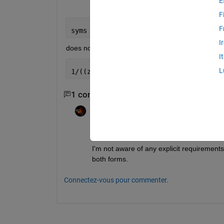
E
F
F
syms 
z
; simplify(expand(1/((z-1)*(z-i)
I
does not give back
I
L
1/((z-1)*(z-i)) 
%?
1 commentaire
Rik
le 9 Juil 2021
There is even a remark in the 
documentat
I'm not aware of any explicit requirements 
both forms.
Connectez-vous pour commenter.