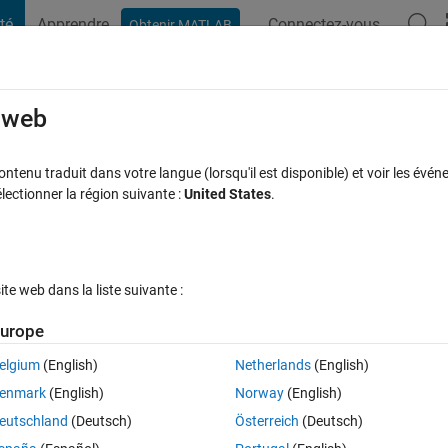
té
Apprendre
Connectez-vous
Obtenir MATLAB
t Playground
Discussions
Compétitions
Blogs
Publication
rcourir
FAQ MATLAB
Plus
e web
everse?
tenu traduit dans votre langue (lorsqu'il est disponible) et voir les événe
ctionner la région suivante :
United States
.
se acceptée
Mise à jour 9 Juil 2021
7 Vues (30 jours)
e web dans la liste suivante :
urope
elgium
(English)
Netherlands
(English)
0 votes
Ouvrir dans MATLAB Online
enmark
(English)
Norway
(English)
n 
simplify
 getting same results in both direction. But it seems to be jus
eutschland
(Deutsch)
Österreich
(Deutsch)