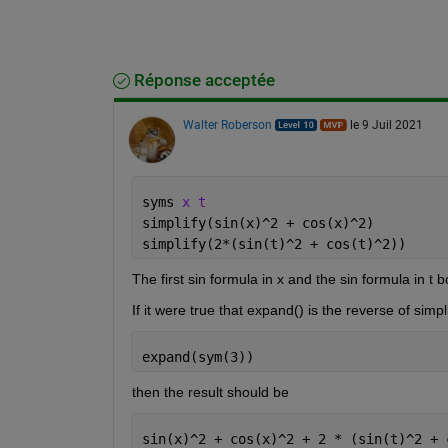
Réponse acceptée
Walter Roberson
le 9 Juil 2021
syms 
x t
simplify(sin(x)^2 + cos(x)^2)
simplify(2*(sin(t)^2 + cos(t)^2))
The first sin formula in x and the sin formula in t 
If it were true that expand() is the reverse of simpli
expand(sym(3))
then the result should be
sin(x)^2 + cos(x)^2 + 2 * (sin(t)^2 + 