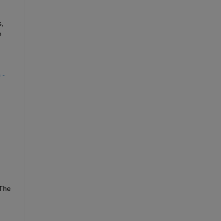
, 
 
- 
The 