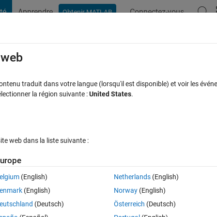
té
Apprendre
Connectez-vous
Obtenir MATLAB
t Playground
Discussions
Compétitions
Blogs
Publication
rcourir
FAQ MATLAB
Plus
e web
tenu traduit dans votre langue (lorsqu'il est disponible) et voir les événe
ctionner la région suivante :
United States
.
Mise à jour 23 Juil 2026
se
91 Vues (30 jours)
e web dans la liste suivante :
Afficher commentaires plus
urope
elgium
(English)
Netherlands
(English)
0 votes
enmark
(English)
Norway
(English)
eutschland
(Deutsch)
Österreich
(Deutsch)