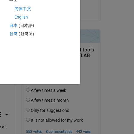
中国
Nivedita
PWM 
简体中文
le 23 Juil 2026 à 6:24
English
 I 
日本
(日本語)
M 
한국
(한국어)
all 