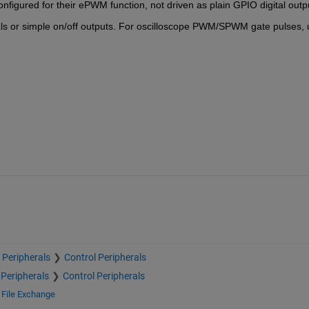
configured for their ePWM function, not driven as plain GPIO digital outp
als or simple on/off outputs. For oscilloscope PWM/SPWM gate pulses, 
Peripherals
Control Peripherals
Peripherals
Control Peripherals
t
File Exchange