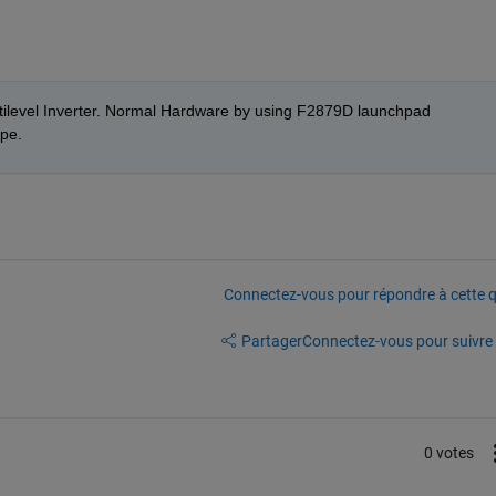
ltilevel Inverter. Normal Hardware by using F2879D launchpad 
ope.
Connectez-vous pour répondre à cette q
Partager
Connectez-vous pour suivre l
0 votes