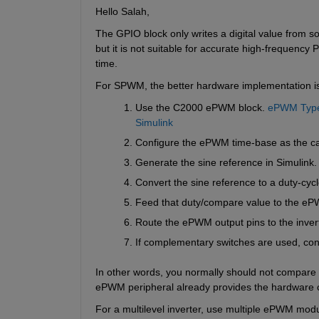
Hello Salah,
The GPIO block only writes a digital value from s
but it is not suitable for accurate high-freque
time.
For SPWM, the better hardware implementation is
Use the C2000 ePWM block. 
ePWM Type 
Simulink
Configure the ePWM time-base as the car
Generate the sine reference in Simulink.
Convert the sine reference to a duty-cyc
Feed that duty/compare value to the eP
Route the ePWM output pins to the inverte
If complementary switches are used, con
In other words, you normally should not compare 
ePWM peripheral already provides the hardware c
For a multilevel inverter, use multiple ePWM mod