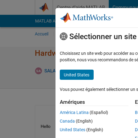
Passer au contenu
Centre d’aide MATLAB
Communau
MATLAB Answers
File Exchange
Cody
AI Cha
Accueil
Poser une question
Répondre
Pa
Sélectionner un sit
Hardware tools and blocks
Choisissez un site web pour accéder au con
position, nous vous recommandons de séle
SALAH alatai
14 Juil 2021
1 Répon
United States
Vous pouvez également sélectionner un sit
Amériques
E
América Latina
(Español)
B
Canada
(English)
D
Hello 
United States
(English)
D