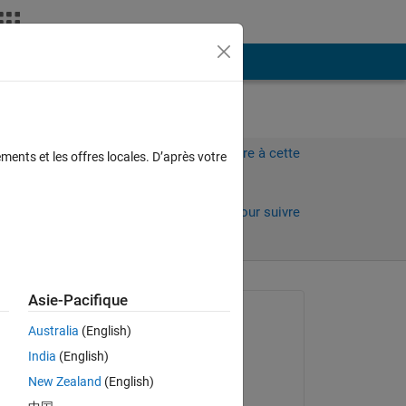
Plus
Connectez-vous pour répondre à cette
ments et les offres locales. D’après votre
question.
Partager
Connectez-vous pour suivre
l’activité
 anciens
Asie-Pacifique
Question posée :
Australia
(English)
SALAH alatai
India
(English)
le 14 Juil 2021
New Zealand
(English)
Réponse apportée :