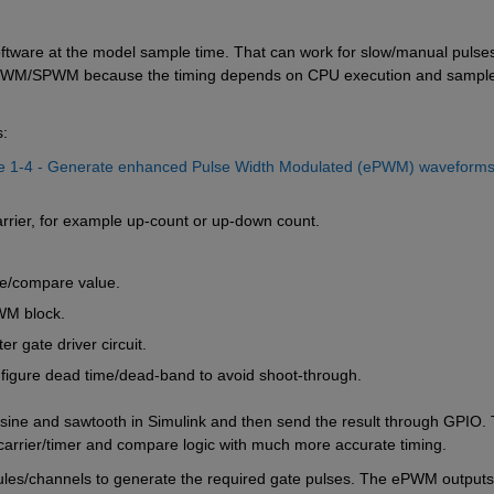
oftware at the model sample time. That can work for slow/manual pulses
ncy PWM/SPWM because the timing depends on CPU execution and sample
:
1-4 - Generate enhanced Pulse Width Modulated (ePWM) waveforms 
rier, for example up-count or up-down count.
le/compare value.
WM block.
r gate driver circuit.
figure dead time/dead-band to avoid shoot-through.
sine and sawtooth in Simulink and then send the result through GPIO. 
arrier/timer and compare logic with much more accurate timing.
ules/channels to generate the required gate pulses. The ePWM outputs 