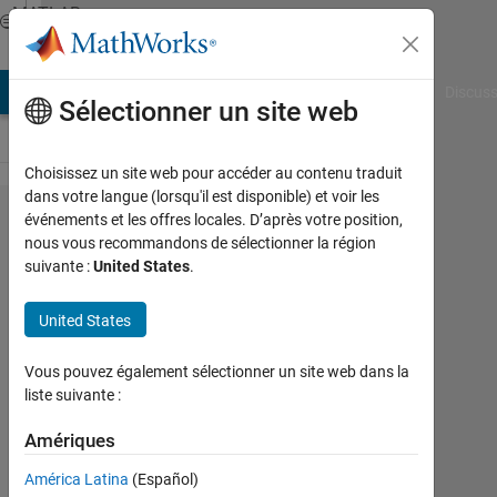
Passer au contenu
MATLAB
Answers
AB Answers
File Exchange
Cody
AI Chat Playground
Discuss
Sélectionner un site web
Choisissez un site web pour accéder au contenu traduit
dans votre langue (lorsqu'il est disponible) et voir les
I am
événements et les offres locales. D’après votre position,
nous vous recommandons de sélectionner la région
getting
suivante :
United States
.
a error
code
United States
while
Vous pouvez également sélectionner un site web dans la
opening
liste suivante :
a .mdl
Amériques
file
América Latina
(Español)