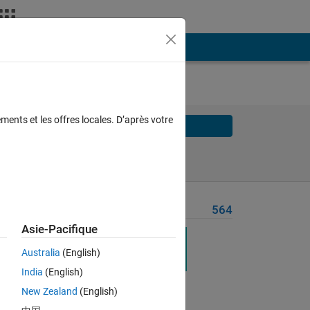
ments et les offres locales. D’après votre
Solve
Solve Later
Problem Recent Solvers
564
Asie-Pacifique
l
Australia
(English)
India
(English)
New Zealand
(English)