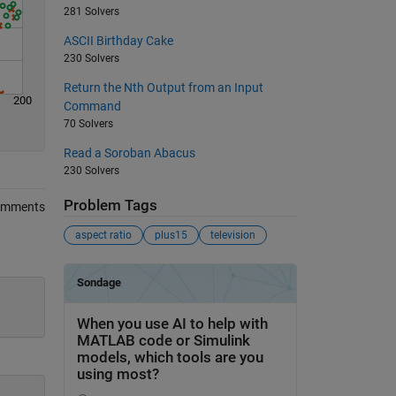
281 Solvers
ASCII Birthday Cake
230 Solvers
Return the Nth Output from an Input
200
Command
70 Solvers
Read a Soroban Abacus
230 Solvers
Problem Tags
omments
aspect ratio
plus15
television