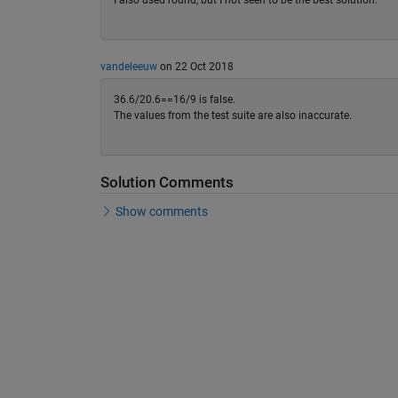
I also used round, but I not seen to be the best solution.
vandeleeuw
on 22 Oct 2018
36.6/20.6==16/9 is false.
The values from the test suite are also inaccurate.
Solution Comments
Show comments