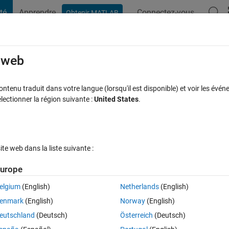
té
Apprendre
Connectez-vous
Obtenir MATLAB
t Playground
Discussions
Contests
Blogs
Post
More
s
More
Help
e web
een Dimensions
tenu traduit dans votre langue (lorsqu'il est disponible) et voir les événe
ctionner la région suivante :
United States
.
s
e web dans la liste suivante :
urope
s
w
and
h
as well as the diagonal length of the television
l
, return the actua
of precision.
elgium
(English)
Netherlands
(English)
enmark
(English)
Norway
(English)
eutschland
(Deutsch)
Österreich
(Deutsch)