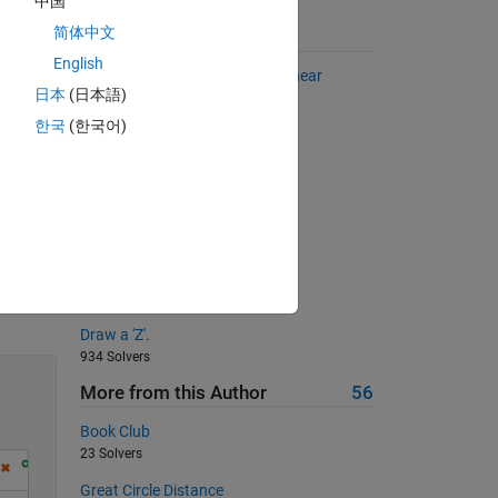
中国
简体中文
Suggested Problems
English
Solve the set of simultaneous linear
日本
(日本語)
equations
511 Solvers
한국
(한국어)
Find max
12244 Solvers
Is the input divisible by 3?
618 Solvers
Divisible by 10
Solve
379 Solvers
Draw a 'Z'.
934 Solvers
More from this Author
56
Book Club
23 Solvers
Great Circle Distance