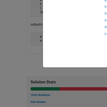
E
    h = 9;

F
    l = 42;

    [W,H] = teledims(w,h,l);
F
I
outputs
I
L
    W = 36.6

    H = 20.6
Solution Stats
1634 Solutions
564 Solvers