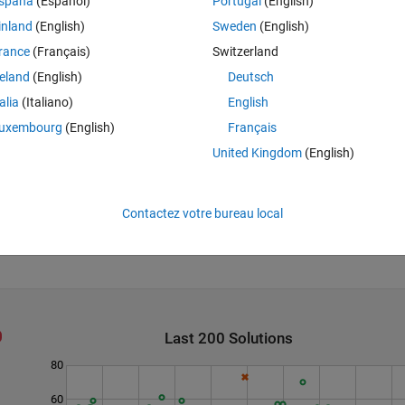
spaña
(Español)
Portugal
(English)
inland
(English)
Sweden
(English)
rance
(Français)
Switzerland
reland
(English)
Deutsch
talia
(Italiano)
English
uxembourg
(English)
Français
United Kingdom
(English)
Contactez votre bureau local
Last 200 Solutions
80
60