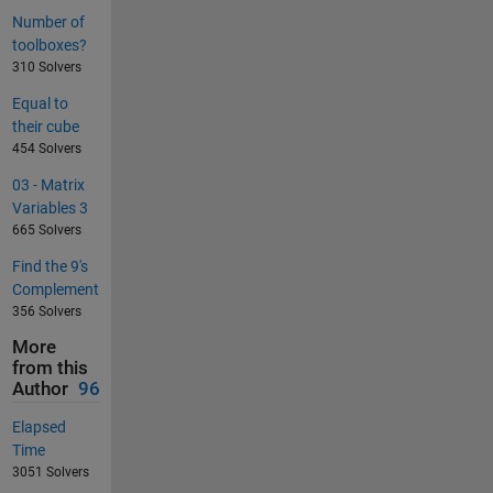
Number of
toolboxes?
310 Solvers
Equal to
their cube
454 Solvers
03 - Matrix
Variables 3
665 Solvers
Find the 9's
Complement
356 Solvers
More
from this
Author
96
Elapsed
Time
3051 Solvers