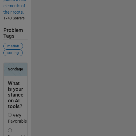
elements of
their roots.
1743 Solvers
Problem
Tags
matlab
sorting