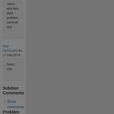
I don't
why this
easy
problem
come at
last.
Ajay
Pattassery
on
21 Feb 2019
Good
one.
Solution
Comments
Show
comments
Problem