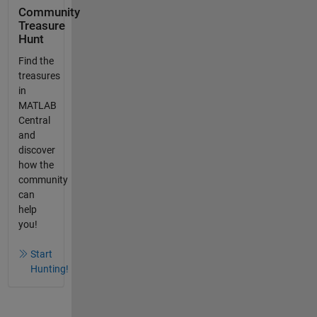
Community
Treasure
Hunt
Find the
treasures
in
MATLAB
Central
and
discover
how the
community
can
help
you!
Start
Hunting!