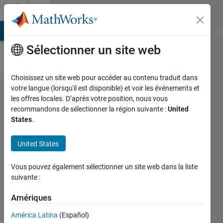
Passer au contenu
Cody
MATLAB Answers
File Exchange
Cody
AI Chat Playground
Di
Sélectionner un site web
Choisissez un site web pour accéder au contenu traduit dans
Problem
votre langue (lorsqu'il est disponible) et voir les événements et
les offres locales. D’après votre position, nous vous
94.
recommandons de sélectionner la région suivante :
United
Target
States
.
sorting
United States
MathWorks
Vous pouvez également sélectionner un site web dans la liste
Cody Team
suivante :
5K
solvers
Amériques
31 likes
América Latina
(Español)