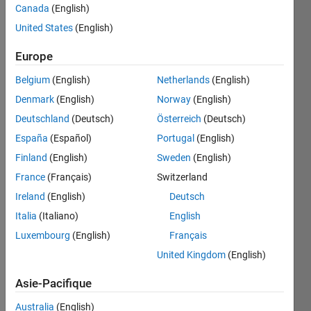
Canada
(English)
United States
(English)
Sort the
Europe
given
list of
Belgium
(English)
Netherlands
(English)
numbers
Denmark
(English)
Norway
(English)
a
according
Deutschland
(Deutsch)
Österreich
(Deutsch)
to how
España
(Español)
Portugal
(English)
far
Finland
(English)
Sweden
(English)
away
each
France
(Français)
Switzerland
element
Ireland
(English)
Deutsch
is from
Italia
(Italiano)
English
the
target
Luxembourg
(English)
Français
value
t
.
United Kingdom
(English)
The
result
Asie-Pacifique
should
return
Australia
(English)