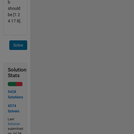
b
should
be [1 2
4 17 8].
Solve
Solution
Stats
9428
Solutions
4574
Solvers
Last
Solution
submitted
on Jul 24,