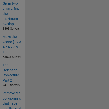
Given two
arrays, find
the
maximum
overlap
1803 Solvers
Make the
vector [1 2 3
4 5 6 7 8 9
10]
53523 Solvers
The
Goldbach
Conjecture,
Part 2
2418 Solvers
Remove the
polynomials
that have
positive real