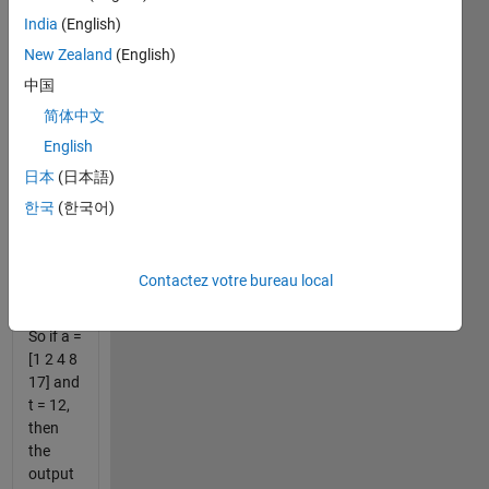
the list
India
(English)
sorted
New Zealand
(English)
in
descending
中国
order of
简体中文
the
English
absolute
value of
日本
(日本語)
the
한국
(한국어)
difference
between
a(n)
Contactez votre bureau local
and
t
.
So if a =
[1 2 4 8
17] and
t = 12,
then
the
output