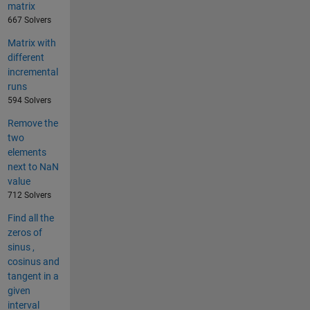
matrix
667 Solvers
Matrix with
different
incremental
runs
594 Solvers
Remove the
two
elements
next to NaN
value
712 Solvers
Find all the
zeros of
sinus ,
cosinus and
tangent in a
given
interval