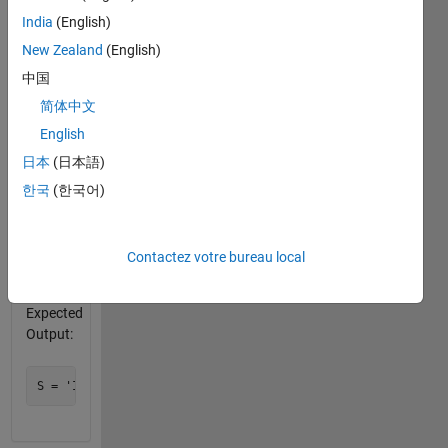
and
India
(English)
another
cell
New Zealand
(English)
array of
中国
strings
简体中文
C.
English
Example
日本
(日本語)
of 2
한국
(한국어)
inputs:
C = {'I','MATLAB'};

Contactez votre bureau local
Expected
Output: