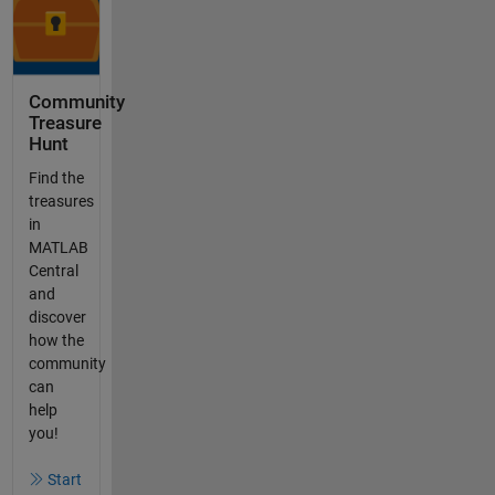
Community
Treasure
Hunt
Find the
treasures
in
MATLAB
Central
and
discover
how the
community
can
help
you!
Start