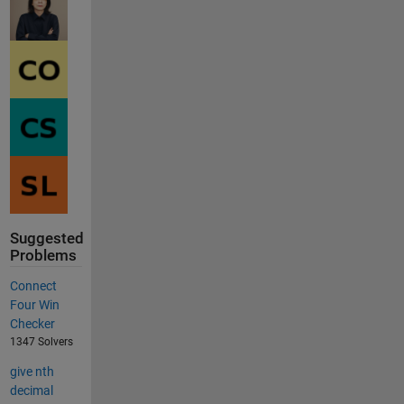
Suggested
Problems
Connect
Four Win
Checker
1347 Solvers
give nth
decimal