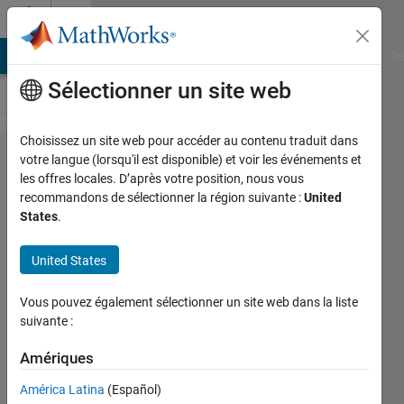
Passer au contenu
Cody
MATLAB Answers
File Exchange
Cody
AI Chat Playground
Di
Sélectionner un site web
Choisissez un site web pour accéder au contenu traduit dans
Problem
votre langue (lorsqu'il est disponible) et voir les événements et
les offres locales. D’après votre position, nous vous
1218.
recommandons de sélectionner la région suivante :
United
Join
States
.
Strings
United States
with
Multiple
Vous pouvez également sélectionner un site web dans la liste
Different
suivante :
Delimiters
Amériques
América Latina
(Español)
Aurelien