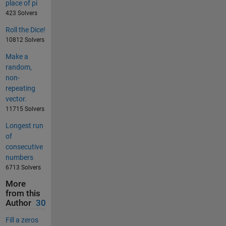
place of pi
423 Solvers
Roll the Dice!
10812 Solvers
Make a
random,
non-
repeating
vector.
11715 Solvers
Longest run
of
consecutive
numbers
6713 Solvers
More
from this
Author
30
Fill a zeros