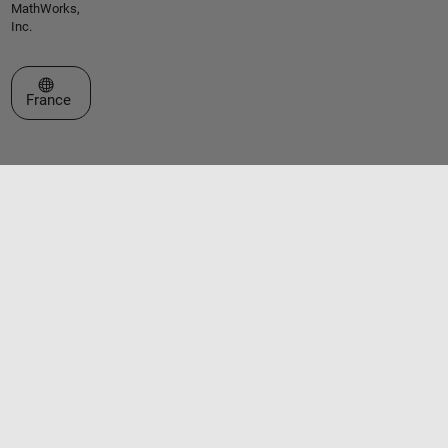
MathWorks,
Inc.
Sélectionner un site web
France