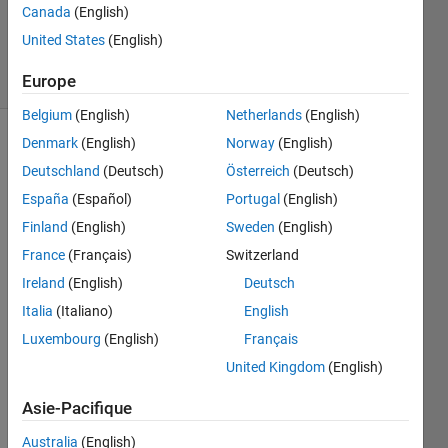
Canada
(English)
Queffurust
229
United States
(English)
solvers
1 likes
Europe
Belgium
(English)
Netherlands
(English)
Denmark
(English)
Norway
(English)
Deutschland
(Deutsch)
Österreich
(Deutsch)
The
España
(Español)
Portugal
(English)
idea is
to form
Finland
(English)
Sweden
(English)
the
France
(Français)
Switzerland
string S
Ireland
(English)
Deutsch
by
interleaving
Italia
(Italiano)
English
the
Luxembourg
(English)
Français
elements
United Kingdom
(English)
of a cell
array of
Asie-Pacifique
strings
DELIMITER
Australia
(English)