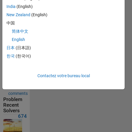
674
India
(English)
Solvers
New Zealand
(English)
Last
Solution
中国
submitted
on Jun 10,
简体中文
2026
English
日本
(日本語)
Problem
한국
(한국어)
Comments
Solution
Contactez votre bureau local
Comments
Show
comments
Problem
Recent
Solvers
674