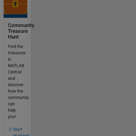
Community
Treasure
Hunt
Find the
treasures
in
MATLAB
Central
and
discover
how the
community
can
help
you!
Start
Hunting!