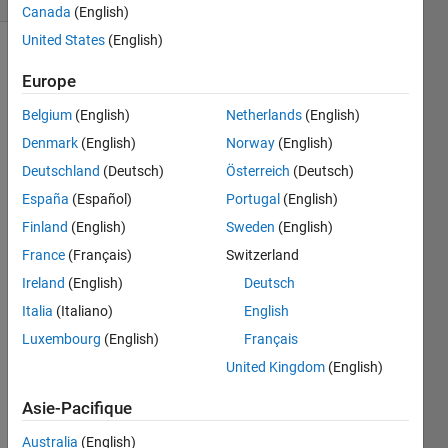
Canada
(English)
United States
(English)
Europe
Convert
Celsius
Belgium
(English)
Netherlands
(English)
to
Denmark
(English)
Norway
(English)
Fahrenheit
Deutschland
(Deutsch)
Österreich
(Deutsch)
degrees.
España
(Español)
Portugal
(English)
Finland
(English)
Sweden
(English)
France
(Français)
Switzerland
Solve
Ireland
(English)
Deutsch
Italia
(Italiano)
English
Solution
Luxembourg
(English)
Français
Stats
United Kingdom
(English)
Asie-Pacifique
875
Solutions
Australia
(English)