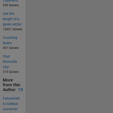
Clipboard
359 Solvers
Get the
length of a
given vector
13651 Solvers
Counting
down
497 Solvers
Your
favourite
city!
319 Solvers
More
from this
Author
13
Fahrenheit
to Celsius
converter