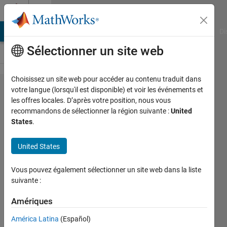
Passer au contenu
Cody
MATLAB Answers
File Exchange
Cody
AI Chat Playground
Di
Sélectionner un site web
Choisissez un site web pour accéder au contenu traduit dans
Problem
votre langue (lorsqu'il est disponible) et voir les événements et
les offres locales. D’après votre position, nous vous
1381.
recommandons de sélectionner la région suivante :
United
Celsius to
States
.
Fahrenheit
United States
converter
Vous pouvez également sélectionner un site web dans la liste
Claudio
suivante :
Gelmi
674
Amériques
solvers
América Latina
(Español)
2 likes