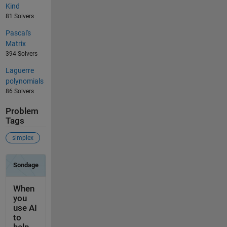
Kind
81 Solvers
Pascal's
Matrix
394 Solvers
Laguerre
polynomials
86 Solvers
Problem
Tags
simplex