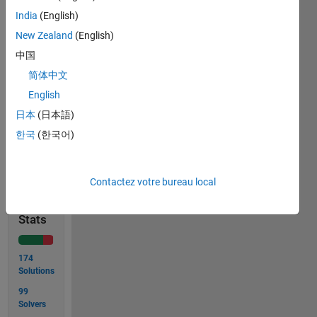
Neither
India
(English)
string
operations
New Zealand
(English)
nor
中国
interpolations
简体中文
are
allowed!
English
日本
(日本語)
한국
(한국어)
Solve
Contactez votre bureau local
Solution
Stats
174
Solutions
99
Solvers