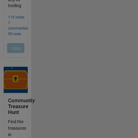
Community
Treasure
Hunt
Find the
treasures
in