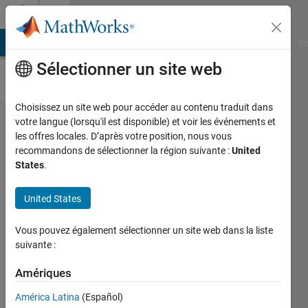
Passer au contenu
Cody
MATLAB Answers
File Exchange
Cody
AI Chat Playground
Di
Sélectionner un site web
Choisissez un site web pour accéder au contenu traduit dans
Problem
votre langue (lorsqu'il est disponible) et voir les événements et
les offres locales. D’après votre position, nous vous
1442.
recommandons de sélectionner la région suivante :
United
Volume
States
.
of a
United States
Simplex
Vous pouvez également sélectionner un site web dans la liste
Yaroslav
suivante :
99
Amériques
solvers
1 likes
América Latina
(Español)