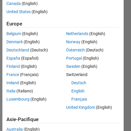
Canada
(English)
United States
(English)
Return
Europe
the
volume
Belgium
(English)
Netherlands
(English)
of a
Denmark
(English)
Norway
(English)
regular
Deutschland
(Deutsch)
Österreich
(Deutsch)
n
-
simplex
España
(Español)
Portugal
(English)
with a
Finland
(English)
Sweden
(English)
unit
France
(Français)
Switzerland
side
length.
Ireland
(English)
Deutsch
Italia
(Italiano)
English
Results
Luxembourg
(English)
Français
are up
to
United Kingdom
(English)
4*eps
Asie-Pacifique
precision.
Australia
(English)