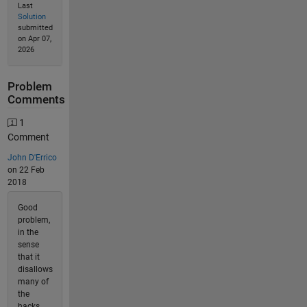
Last
Solution
submitted
on Apr 07,
2026
Problem
Comments
1
Comment
John D'Errico
on 22 Feb
2018
Good
problem,
in the
sense
that it
disallows
many of
the
hacks