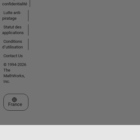
confidentialité
Lutte anti-
piratage
Statut des
applications
Conditions
d՚utilisation
Contact Us
© 1994-2026
The
MathWorks,
Inc.
Sélectionner un site web
France