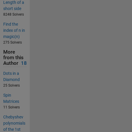
Length of a
short side
8248 Solvers
Find the
index of n in
magic(n)
275 Solvers
More
from this
Author
18
Dots in a
Diamond
25 Solvers
Spin
Matrices
11 Solvers
Chebyshev
polynomials
of the 1st