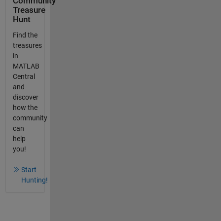
Community
Treasure
Hunt
Find the
treasures
in
MATLAB
Central
and
discover
how the
community
can
help
you!
Start
Hunting!