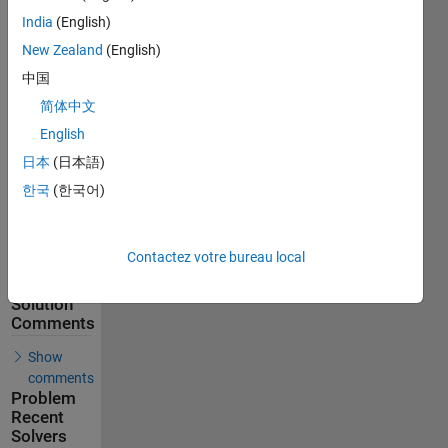
India
(English)
155
Solutions
New Zealand
(English)
100
中国
Solvers
简体中文
Last
English
Solution
submitted
日本
(日本語)
on Feb 09,
2026
한국
(한국어)
Problem
Comments
Contactez votre bureau local
Solution
Comments
Show
comments
Problem
Recent
Solvers