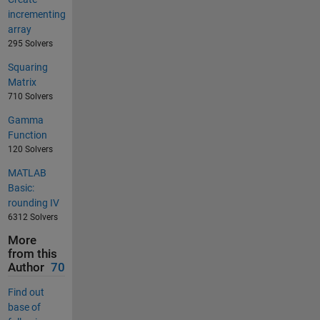
incrementing
array
295 Solvers
Squaring
Matrix
710 Solvers
Gamma
Function
120 Solvers
MATLAB
Basic:
rounding IV
6312 Solvers
More
from this
Author
70
Find out
base of