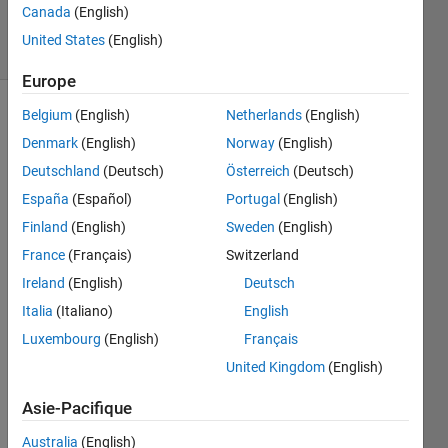
100
Canada
(English)
solvers
United States
(English)
1 likes
Europe
Belgium
(English)
Netherlands
(English)
Denmark
(English)
Norway
(English)
 Find out of matrix transpose Complex conjugate

Deutschland
(Deutsch)
Österreich
(Deutsch)
A=[2 3+i;1 4+i]

Then answer must be

España
(Español)
Portugal
(English)
   [2.0000             1.0000;          

Finland
(English)
Sweden
(English)
   3.0000 + 1.0000i   4.0000 + 1.0000i]
France
(Français)
Switzerland
Ireland
(English)
Deutsch
Italia
(Italiano)
English
Solve
Luxembourg
(English)
Français
United Kingdom
(English)
Solution
Asie-Pacifique
Stats
Australia
(English)