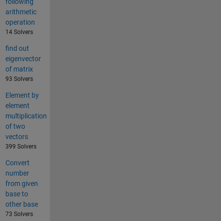
following
arithmetic
operation
14 Solvers
find out
eigenvector
of matrix
93 Solvers
Element by
element
multiplication
of two
vectors
399 Solvers
Convert
number
from given
base to
other base
73 Solvers