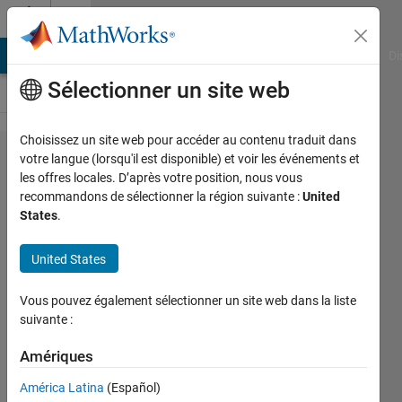
Passer au contenu
Cody
MATLAB Answers
File Exchange
Cody
AI Chat Playground
Di
Sélectionner un site web
Choisissez un site web pour accéder au contenu traduit dans
Problem
votre langue (lorsqu'il est disponible) et voir les événements et
les offres locales. D’après votre position, nous vous
2540.
recommandons de sélectionner la région suivante :
United
Find out
States
.
of matrix
United States
transpose
Complex
Vous pouvez également sélectionner un site web dans la liste
conjugate
suivante :
Amériques
Pritesh
Shah
América Latina
(Español)