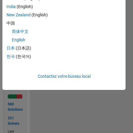
= 2
India
(English)
New Zealand
(English)
output
= 1 1.25
中国
1.5
简体中文
1.75 2
English
日本
(日本語)
한국
(한국어)
Solve
Contactez votre bureau local
Solution
Stats
580
Solutions
331
Solvers
Last