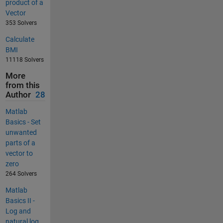
product of a
Vector
353 Solvers
Calculate
BMI
11118 Solvers
More
from this
Author
28
Matlab
Basics - Set
unwanted
parts of a
vector to
zero
264 Solvers
Matlab
Basics II -
Log and
natural log