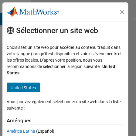
Passer au contenu
Cody
MATLAB Answers
File Exchange
Cody
AI Chat Playground
Di
Sélectionner un site web
Choisissez un site web pour accéder au contenu traduit dans
Problem
votre langue (lorsqu'il est disponible) et voir les événements et
les offres locales. D’après votre position, nous vous
2917.
recommandons de sélectionner la région suivante :
United
Matlab
States
.
Basics II
United States
-
Intervals
Vous pouvez également sélectionner un site web dans la liste
suivante :
Yaz
Amériques
Majeed
331
América Latina
(Español)
solvers