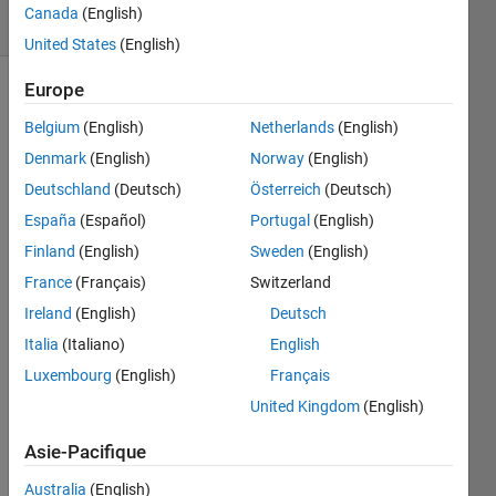
Canada
(English)
1 likes
United States
(English)
Europe
Belgium
(English)
Netherlands
(English)
Write a
function
Denmark
(English)
Norway
(English)
that
Deutschland
(Deutsch)
Österreich
(Deutsch)
takes
España
(Español)
Portugal
(English)
an
interval
Finland
(English)
Sweden
(English)
from a
France
(Français)
Switzerland
to b,
Ireland
(English)
Deutsch
and
divides
Italia
(Italiano)
English
it into 5
Luxembourg
(English)
Français
parts
United Kingdom
(English)
example:
Asie-Pacifique
a = 1, b
Australia
(English)