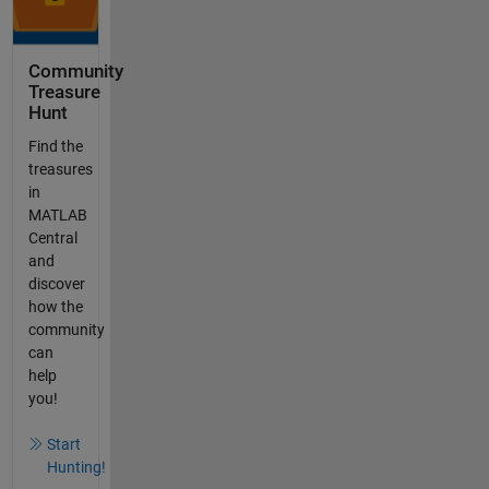
Community
Treasure
Hunt
Find the
treasures
in
MATLAB
Central
and
discover
how the
community
can
help
you!
Start
Hunting!