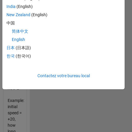
of
'v'
(in
India
(English)
m/s).
"Please
New Zealand
(English)
note
中国
that its
简体中文
not
relative
English
distance
日本
(日本語)
but
한국
(한국어)
total
distance
travelled"
Contactez votre bureau local
gravity=10
m/s^2
Example:
initial
speed =
+20,
how
long