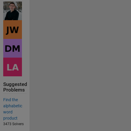
Suggested
Problems
Find the
alphabetic
word
product
3473 Solvers