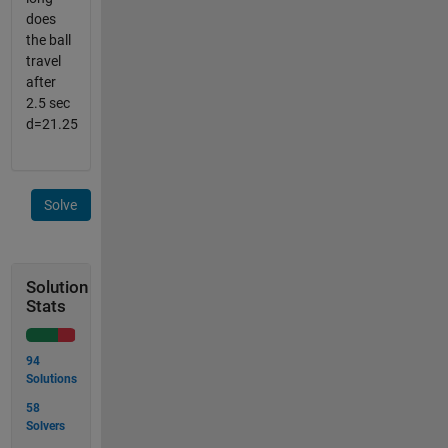
does
the ball
travel
after
2.5 sec
d=21.25
Solve
Solution
Stats
94
Solutions
58
Solvers