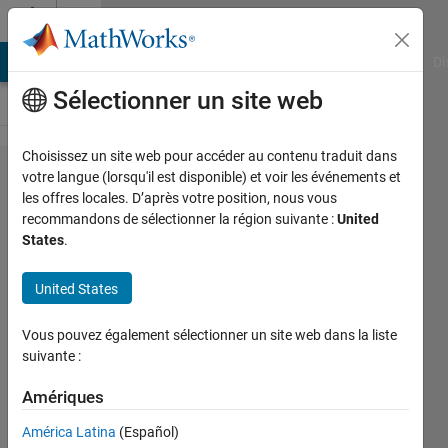
Passer au contenu
Cody
MATLAB Answers
File Exchange
Cody
AI Chat Playground
Di
Sélectionner un site web
Choisissez un site web pour accéder au contenu traduit dans
Problem
votre langue (lorsqu'il est disponible) et voir les événements et
les offres locales. D’après votre position, nous vous
42689.
recommandons de sélectionner la région suivante :
United
Distance
States
.
a ball
United States
travels
after
Vous pouvez également sélectionner un site web dans la liste
throwing
suivante :
vertically
Amériques
América Latina
(Español)
Essi