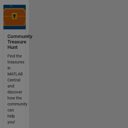
Community
Treasure
Hunt
Find the
treasures
in
MATLAB
Central
and
discover
how the
community
can
help
you!