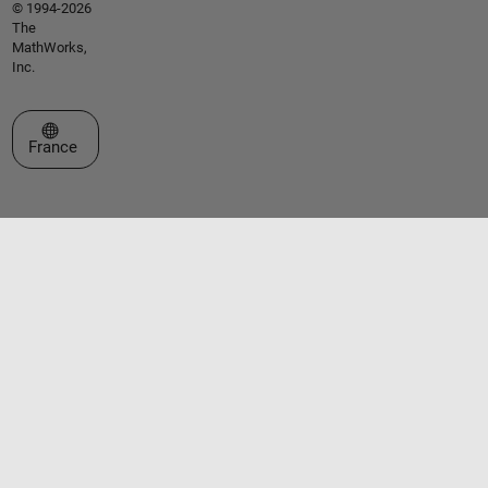
© 1994-2026
The
MathWorks,
Inc.
Sélectionner un site web
France