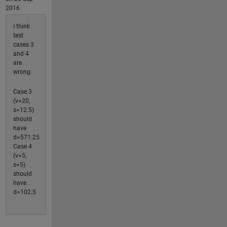
2016
I think
test
cases 3
and 4
are
wrong.
Case 3
(v=20,
s=12.5)
should
have
d=571.25
Case 4
(v=5,
s=5)
should
have
d=102.5