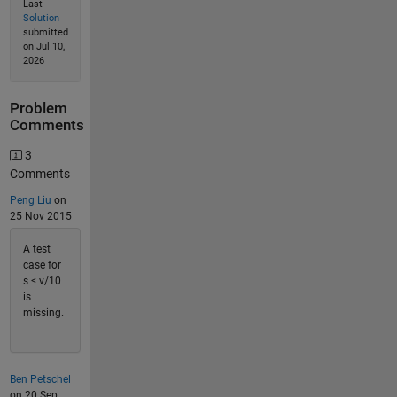
Last
Solution
submitted
on Jul 10,
2026
Problem
Comments
3
Comments
Peng Liu
on
25 Nov 2015
A test
case for
s < v/10
is
missing.
Ben Petschel
on 20 Sep