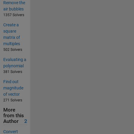
Remove the
air bubbles
1357 Solvers
Create a
square
matrix of
multiples
502 Solvers
Evaluating a
polynomial
381 Solvers
Find out
magnitude
of vector
271 Solvers
More
from this
Author
2
Convert