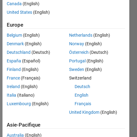
Canada
(English)
58
solvers
United States
(English)
1 likes
Europe
Belgium
(English)
Netherlands
(English)
Denmark
(English)
Norway
(English)
Calculate
Deutschland
(Deutsch)
Österreich
(Deutsch)
the
España
(Español)
Portugal
(English)
total
distance
Finland
(English)
Sweden
(English)
'd'
(in
France
(Français)
Switzerland
meters)
Ireland
(English)
Deutsch
a ball
would
Italia
(Italiano)
English
travel
Luxembourg
(English)
Français
after
's'
United Kingdom
(English)
seconds
and
Asie-Pacifique
starting
velocity
Australia
(English)