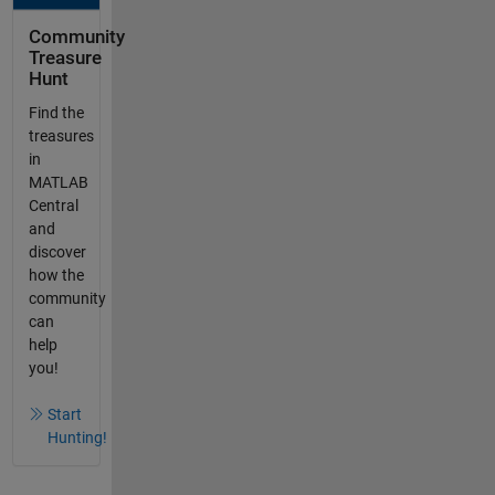
Community
Treasure
Hunt
Find the
treasures
in
MATLAB
Central
and
discover
how the
community
can
help
you!
Start
Hunting!