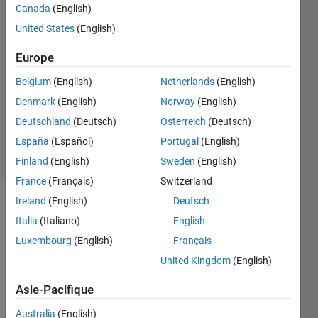
Canada
(English)
of soap
United States
(English)
bubbles in
one breath
Europe
Belgium
(English)
Netherlands
(English)
AMITAVA
Denmark
(English)
Norway
(English)
BISWAS
Deutschland
(Deutsch)
Österreich
(Deutsch)
44
España
(Español)
Portugal
(English)
solvers
0 likes
Finland
(English)
Sweden
(English)
France
(Français)
Switzerland
Ireland
(English)
Deutsch
Italia
(Italiano)
English
Assumed
Luxembourg
(English)
Français
that
each
United Kingdom
(English)
bubble
Asie-Pacifique
has
practically
Australia
(English)