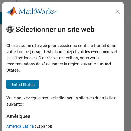
Passer au contenu
Cody
MATLAB Answers
File Exchange
Cody
AI Chat Playground
Di
Sélectionner un site web
Choisissez un site web pour accéder au contenu traduit dans
Problem
votre langue (lorsqu'il est disponible) et voir les événements et
les offres locales. D’après votre position, nous vous
44276.
recommandons de sélectionner la région suivante :
United
Simple
States
.
spirometer
United States
- find your
lung
Vous pouvez également sélectionner un site web dans la liste
capacity
suivante :
from the
Amériques
number
América Latina
(Español)
and size