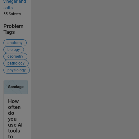
vinegar and
salts
55 Solvers
Problem
Tags
anatomy
biology
geometry
pathology
physiology