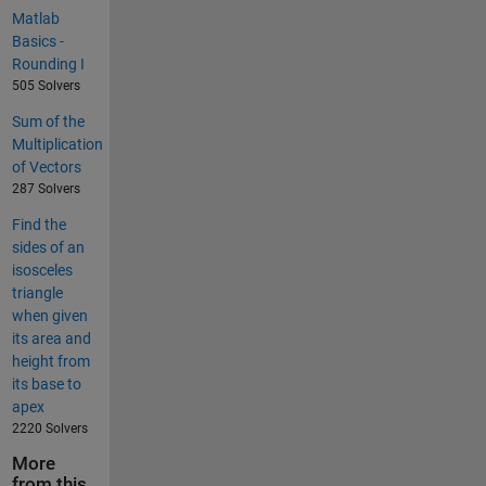
Matlab
Basics -
Rounding I
505 Solvers
Sum of the
Multiplication
of Vectors
287 Solvers
Find the
sides of an
isosceles
triangle
when given
its area and
height from
its base to
apex
2220 Solvers
More
from this