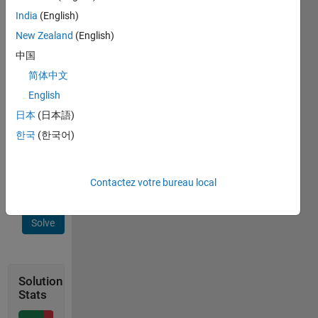
the
India
(English)
same
diameter
New Zealand
(English)
d. Given
中国
total
简体中文
number
n of
English
bubbles.
日本
(日本語)
Find
한국
(한국어)
volume
v of
breath.
Contactez votre bureau local
Solve
Solution
Stats