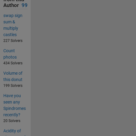
Author
99
swap sign
sum &
multiply
castles
227 Solvers
Count
photos
434 Solvers
Volume of
this donut
199 Solvers
Have you
seen any
Spindromes
recently?
20 Solvers
Acidity of