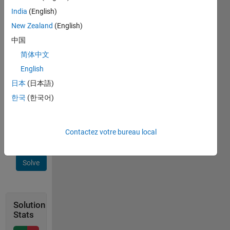
single 
India
(English)
digit 
New Zealand
(English)
number. 
中国
for 
简体中文
eg. 
a=83456,  
English
x=4
日本
(日本語)
output 
한국
(한국어)
should 
be 
y=3
Contactez votre bureau local
Solve
Solution
Stats