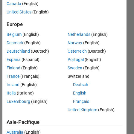
Canada
(English)
0 likes
United States
(English)
Europe
Belgium
(English)
Netherlands
(English)
Given 
Denmark
(English)
Norway
(English)
a 
number  
Deutschland
(Deutsch)
Österreich
(Deutsch)
and  
España
(Español)
Portugal
(English)
a 
Finland
(English)
Sweden
(English)
single 
digit 
France
(Français)
Switzerland
number 
Ireland
(English)
Deutsch
as 
Italia
(Italiano)
English
the 
input.
Luxembourg
(English)
Français
Find 
United Kingdom
(English)
the 
index 
Asie-Pacifique
of  
Australia
(English)
that 