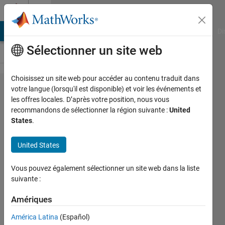
Passer au contenu
Cody
MATLAB Answers
File Exchange
Cody
AI Chat Playground
Di
Sélectionner un site web
Choisissez un site web pour accéder au contenu traduit dans
Problem
votre langue (lorsqu'il est disponible) et voir les événements et
les offres locales. D’après votre position, nous vous
47118.
recommandons de sélectionner la région suivante :
United
find the
States
.
index of
United States
a
number
Vous pouvez également sélectionner un site web dans la liste
suivante :
KATTA
Amériques
PRATYUSHA
52
América Latina
(Español)
solvers