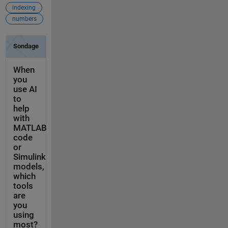
indexing
numbers