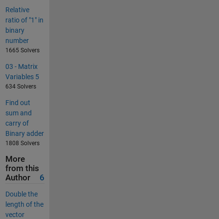
Relative
ratio of "1" in
binary
number
1665 Solvers
03 - Matrix
Variables 5
634 Solvers
Find out
sum and
carry of
Binary adder
1808 Solvers
More
from this
Author
6
Double the
length of the
vector