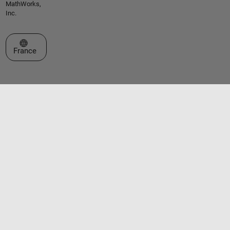
MathWorks,
Inc.
Sélectionner un site web
France