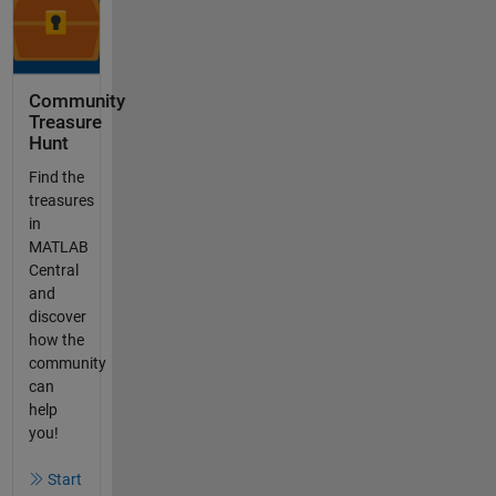
Community
Treasure
Hunt
Find the
treasures
in
MATLAB
Central
and
discover
how the
community
can
help
you!
Start