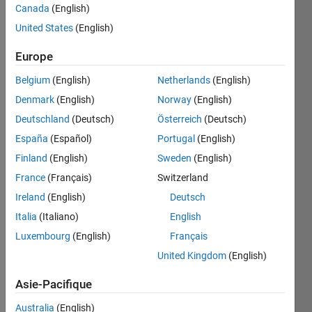
Canada
(English)
United States
(English)
Make 
Europe
a 
function 
Belgium
(English)
Netherlands
(English)
by 
Denmark
(English)
Norway
(English)
finding 
logic 
Deutschland
(Deutsch)
Österreich
(Deutsch)
from 
España
(Español)
Portugal
(English)
this 
Finland
(English)
Sweden
(English)
problem
France
(Français)
Switzerland
logic(1) 
Ireland
(English)
Deutsch
= 2
Italia
(Italiano)
English
logic(2) 
= 6
Luxembourg
(English)
Français
logic(3) 
United Kingdom
(English)
= 12
Asie-Pacifique
logic(4) 
= 20
Australia
(English)