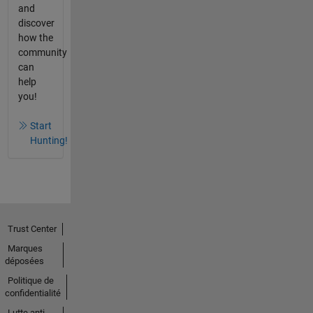
and
discover
how the
community
can
help
you!
Start
Hunting!
Trust Center
Marques
déposées
Politique de
confidentialité
Lutte anti-