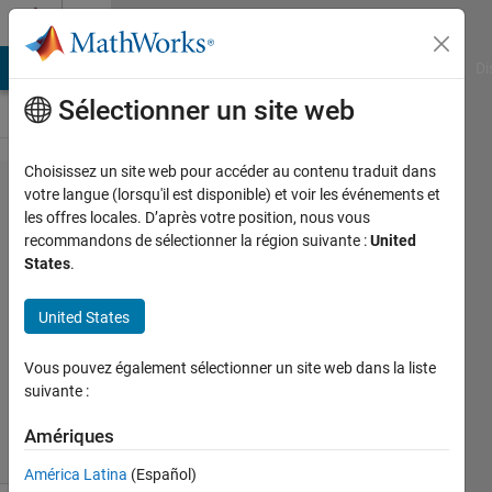
Passer au contenu
Cody
MATLAB Answers
File Exchange
Cody
AI Chat Playground
Di
Sélectionner un site web
Choisissez un site web pour accéder au contenu traduit dans
Problem
votre langue (lorsqu'il est disponible) et voir les événements et
les offres locales. D’après votre position, nous vous
47234.
recommandons de sélectionner la région suivante :
United
Find
States
.
Logic 4
United States
Dev
Vous pouvez également sélectionner un site web dans la liste
Gupta
suivante :
515
solvers
Amériques
5 likes
América Latina
(Español)