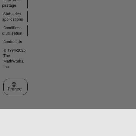
piratage
Statut des
applications
Conditions
d՚utilisation
Contact Us
© 1994-2026
The
MathWorks,
Inc.
Sélectionner un site web
France