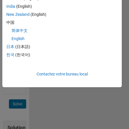
Guess 
India
(English)
the 
New Zealand
(English)
logic 
中国
and 
make 
简体中文
function 
English
logic(x) 
日本
(日本語)
which 
will 
한국
(한국어)
return 
'x' th 
term 
Contactez votre bureau local
of 
series
Solve
Solution