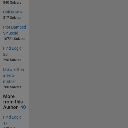
840 Solvers
Unit Matrix
517 Solvers
Plot Damped
Sinusoid
10721 Solvers
Find Logic
23
290 Solvers
Draw a '8' in
a zero
matrix!
700 Solvers
More
from this
Author
40
Find Logic
17