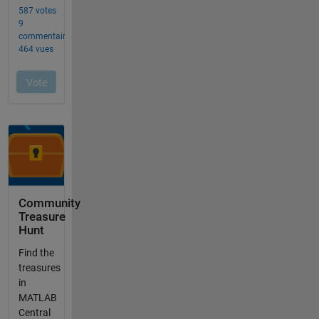
Community
Treasure
Hunt
Find the
treasures
in
MATLAB
Central