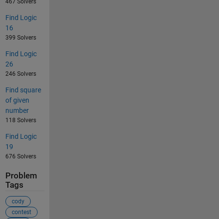
467 Solvers
Find Logic
16
399 Solvers
Find Logic
26
246 Solvers
Find square
of given
number
118 Solvers
Find Logic
19
676 Solvers
Problem
Tags
cody
contest