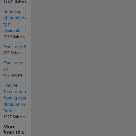
18801 Solvers
Rounding
off numbers
to n
decimals
5769 Solvers
Find Logic 8
479 Solvers
Find Logic
17
467 Solvers
Find Air
Temperature
from Cricket
Stridulation
Rate
1027 Solvers
More
from this