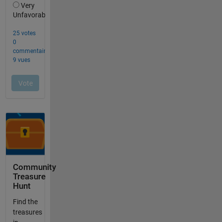
Community
Treasure
Hunt
Find the
treasures