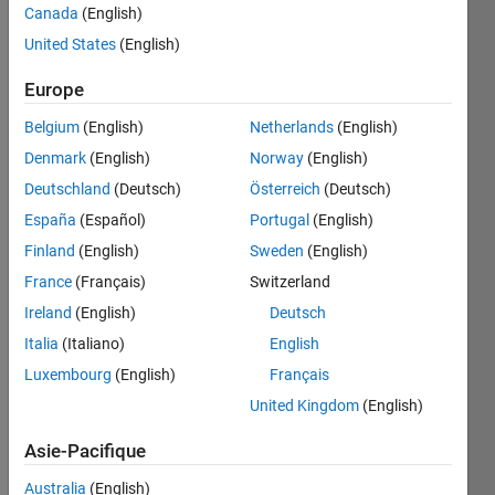
Canada
(English)
United States
(English)
Guess 
Europe
the 
Logic!
Belgium
(English)
Netherlands
(English)
logic(1) 
Denmark
(English)
Norway
(English)
= 4
Deutschland
(Deutsch)
Österreich
(Deutsch)
logic(2) 
España
(Español)
Portugal
(English)
= 1
Finland
(English)
Sweden
(English)
logic(3) 
France
(Français)
Switzerland
= 10
Ireland
(English)
Deutsch
logic(4) 
Italia
(Italiano)
English
= 2
Luxembourg
(English)
Français
United Kingdom
(English)
Solve
Asie-Pacifique
Australia
(English)