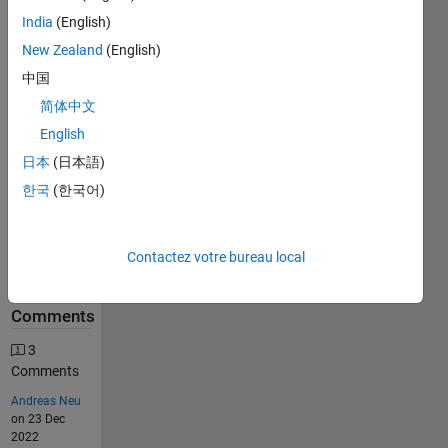
Solution
India
(English)
Stats
New Zealand
(English)
中国
800
简体中文
Solutions
English
327
Solvers
日本
(日本語)
Last
한국
(한국어)
Solution
submitted
on Jul 03,
2026
Contactez votre bureau local
Problem
Comments
3
Comments
Andreas Neu
on 23 Dec
2022