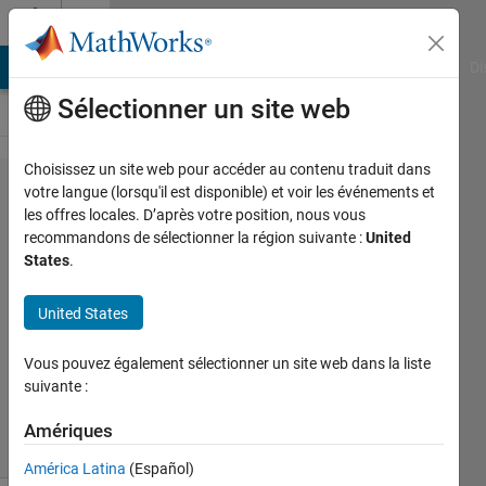
Passer au contenu
Cody
MATLAB Answers
File Exchange
Cody
AI Chat Playground
Di
Sélectionner un site web
Choisissez un site web pour accéder au contenu traduit dans
Problem
votre langue (lorsqu'il est disponible) et voir les événements et
les offres locales. D’après votre position, nous vous
47260.
recommandons de sélectionner la région suivante :
United
Find
States
.
Logic 9
United States
Dev
Vous pouvez également sélectionner un site web dans la liste
Gupta
suivante :
327
solvers
Amériques
5 likes
América Latina
(Español)