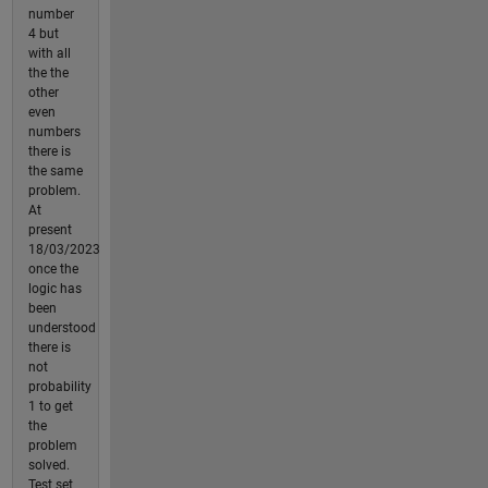
number
4 but
with all
the the
other
even
numbers
there is
the same
problem.
At
present
18/03/2023
once the
logic has
been
understood
there is
not
probability
1 to get
the
problem
solved.
Test set