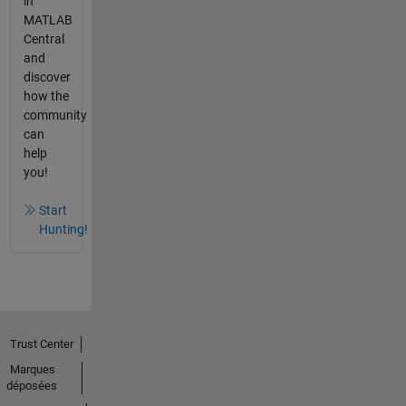
in
MATLAB
Central
and
discover
how the
community
can
help
you!
Start
Hunting!
Trust Center
Marques
déposées