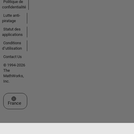
Politique de
confidentialité
Lutte anti-
piratage
Statut des
applications
Conditions
d՚utilisation
Contact Us
© 1994-2026
The
MathWorks,
Inc.
Sélectionner un site web
France