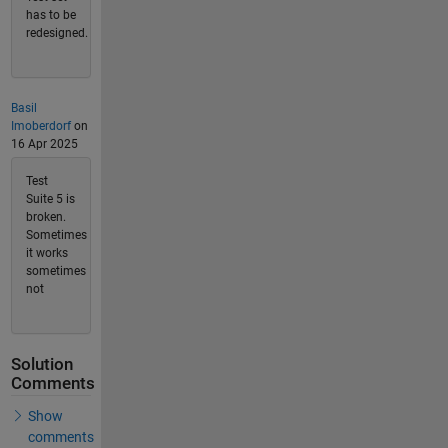
has to be
redesigned.
Basil
Imoberdorf
on
16 Apr 2025
Test
Suite 5 is
broken.
Sometimes
it works
sometimes
not
Solution
Comments
Show
comments