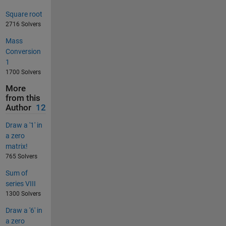
Square root
2716 Solvers
Mass
Conversion
1
1700 Solvers
More
from this
Author
12
Draw a '1' in
a zero
matrix!
765 Solvers
Sum of
series VIII
1300 Solvers
Draw a '6' in
a zero