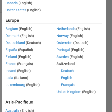
Canada
(English)
1 likes
United States
(English)
Europe
Belgium
(English)
Netherlands
(English)
Given 
Denmark
(English)
Norway
(English)
a x-
by-x 
Deutschland
(Deutsch)
Österreich
(Deutsch)
matrix 
España
(Español)
Portugal
(English)
filled 
Finland
(English)
Sweden
(English)
with 
zeros 
France
(Français)
Switzerland
(x is 
Ireland
(English)
Deutsch
odd 
Italia
(Italiano)
English
and > 
3). 
Luxembourg
(English)
Français
Use 
United Kingdom
(English)
9s to 
draw 
Asie-Pacifique
a 
number 
Australia
(English)