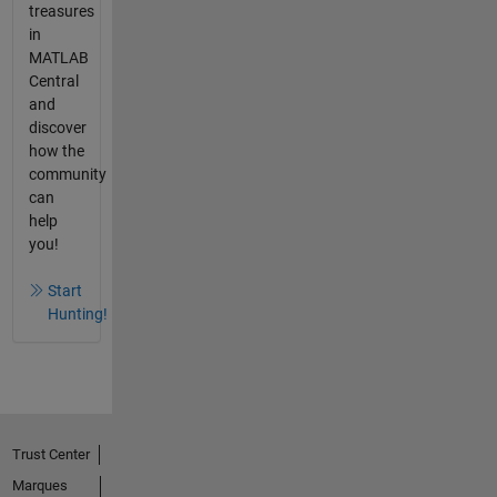
treasures
in
MATLAB
Central
and
discover
how the
community
can
help
you!
Start
Hunting!
Trust Center
Marques