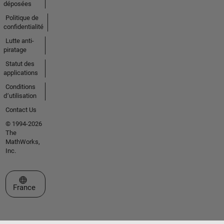
déposées
Politique de
confidentialité
Lutte anti-
piratage
Statut des
applications
Conditions
d՚utilisation
Contact Us
© 1994-2026
The
MathWorks,
Inc.
Sélectionner un site web
France