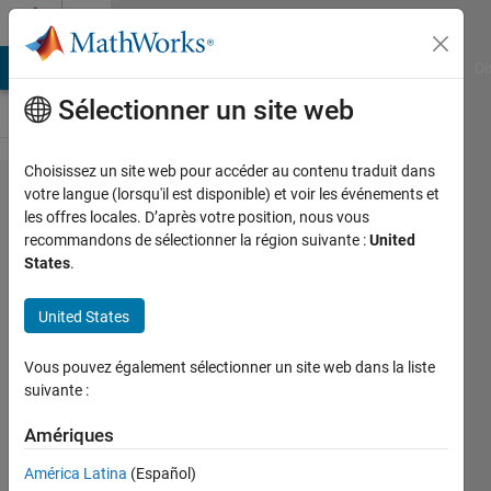
Passer au contenu
Cody
MATLAB Answers
File Exchange
Cody
AI Chat Playground
Di
Sélectionner un site web
Choisissez un site web pour accéder au contenu traduit dans
Problem
votre langue (lorsqu'il est disponible) et voir les événements et
les offres locales. D’après votre position, nous vous
50897.
recommandons de sélectionner la région suivante :
United
Draw a
States
.
'9' in a
United States
zero
matrix!
Vous pouvez également sélectionner un site web dans la liste
suivante :
Szász
Amériques
Botond
655
América Latina
(Español)
solvers