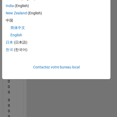
9 into 
India
(English)
it! 
New Zealand
(English)
Like 
this:
中国
x = 5, 
简体中文
y =
English
9	
日本
(日本語)
9	
한국
(한국어)
9	
9	
9
Contactez votre bureau local
9	
0	
0	
0	
9
9	
9	
9	
9	