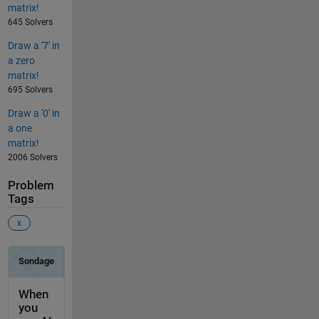
matrix!
645 Solvers
Draw a '7' in
a zero
matrix!
695 Solvers
Draw a '0' in
a one
matrix!
2006 Solvers
Problem
Tags
x