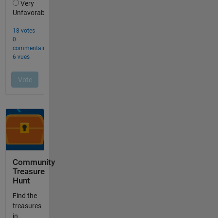
Community
Treasure
Hunt
Find the
treasures
in