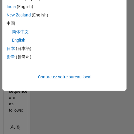
repetition, 
India
(English)
wherein 
New Zealand
(English)
any 
number 
中国
n
简体中文
appears 
English
n
times. 
日本
(日本語)
The 
한국
(한국어)
first 
few 
elements 
Contactez votre bureau local
of 
this 
sequence 
are 
as 
follows: