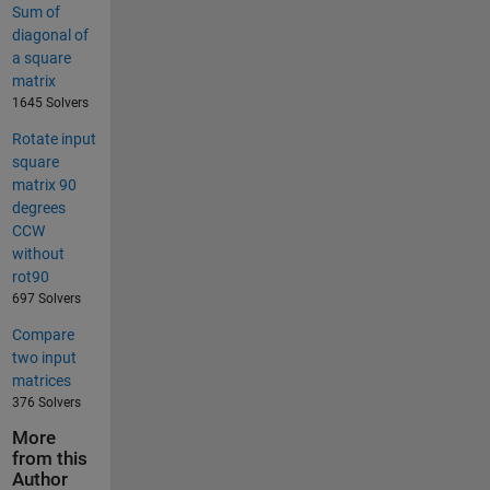
Sum of
diagonal of
a square
matrix
1645 Solvers
Rotate input
square
matrix 90
degrees
CCW
without
rot90
697 Solvers
Compare
two input
matrices
376 Solvers
More
from this
Author