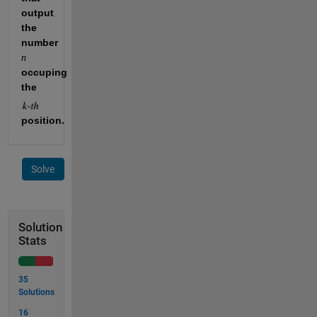
output 
the 
number 
n
occuping 
the 
position.
Solve
Solution
Stats
35
Solutions
16