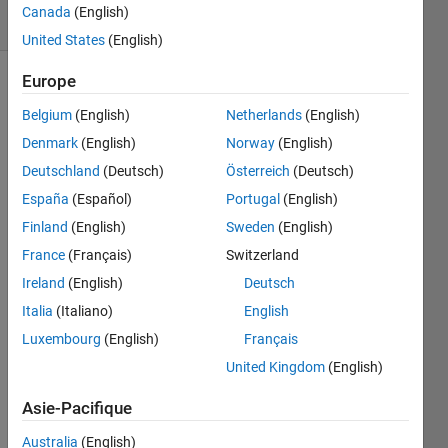
Canada
(English)
1 likes
United States
(English)
Europe
Belgium
(English)
Netherlands
(English)
We 
Denmark
(English)
Norway
(English)
define 
the 
Deutschland
(Deutsch)
Österreich
(Deutsch)
N-N's 
España
(Español)
Portugal
(English)
Sequence, 
Finland
(English)
Sweden
(English)
as 
the 
France
(Français)
Switzerland
series 
Ireland
(English)
Deutsch
of all 
Italia
(Italiano)
English
positive 
integers 
Luxembourg
(English)
Français
in 
United Kingdom
(English)
ascending 
order 
Asie-Pacifique
and 
with 
Australia
(English)