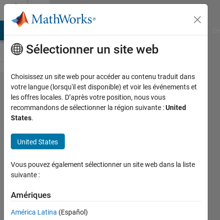
Passer au contenu
Cody
MATLAB Answers
File Exchange
Cody
AI Chat Playground
Di
Sélectionner un site web
Choisissez un site web pour accéder au contenu traduit dans
Problem
votre langue (lorsqu'il est disponible) et voir les événements et
les offres locales. D’après votre position, nous vous
52824.
recommandons de sélectionner la région suivante :
United
Easy
States
.
Sequences
United States
31: N-N's
Sequence
Vous pouvez également sélectionner un site web dans la liste
suivante :
Ramon
Amériques
Villamangca
16
América Latina
(Español)
solvers