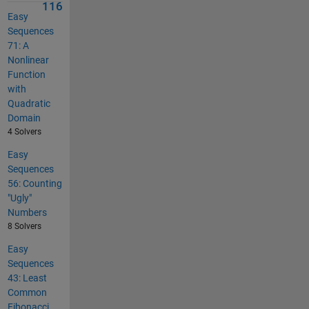
116
Easy
Sequences
71: A
Nonlinear
Function
with
Quadratic
Domain
4 Solvers
Easy
Sequences
56: Counting
"Ugly"
Numbers
8 Solvers
Easy
Sequences
43: Least
Common
Fibonacci