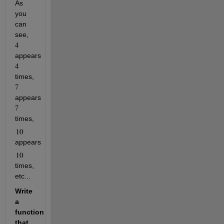
As 
you 
can 
see, 
4
appears 
4
times, 
7
appears 
7
times, 
appears 
times, 
etc...
Write 
a 
function 
that 