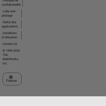
Politique de
confidentialité
Lutte anti-
piratage
Statut des
applications
Conditions
d՚utilisation
Contact Us
© 1994-2026
The
MathWorks,
Inc.
Sélectionner un site web
France