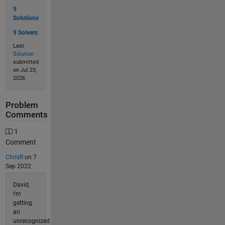
9
Solutions
9 Solvers
Last
Solution
submitted
on Jul 23,
2026
Problem
Comments
1
Comment
ChrisR
on 7
Sep 2022
David,
I'm
getting
an
unrecognized