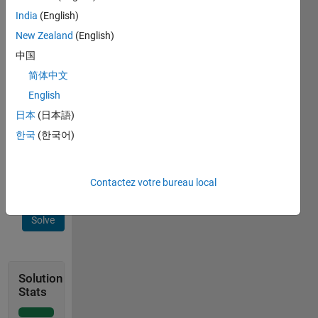
theta 
India
(English)
is 
New Zealand
(English)
rotation 
around 
中国
Y-
简体中文
axis, 
English
and 
psi is 
日本
(日本語)
rotation 
한국
(한국어)
around 
Z-
axis].
Contactez votre bureau local
Solve
Solution
Stats