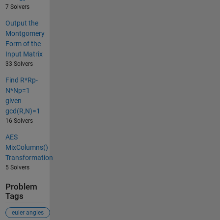
7 Solvers
Output the
Montgomery
Form of the
Input Matrix
33 Solvers
Find R*Rp-
N*Np=1
given
gcd(R,N)=1
16 Solvers
AES
MixColumns()
Transformation
5 Solvers
Problem
Tags
euler angles