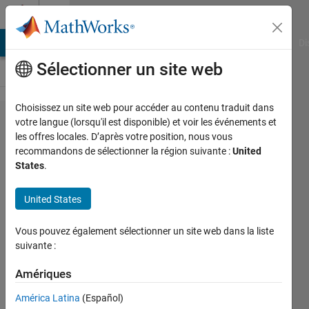
Passer au contenu
Cody
MATLAB Answers
File Exchange
Cody
AI Chat Playground
Di
Sélectionner un site web
Choisissez un site web pour accéder au contenu traduit dans
Problem
votre langue (lorsqu'il est disponible) et voir les événements et
les offres locales. D’après votre position, nous vous
55490.
recommandons de sélectionner la région suivante :
United
Rotation
States
.
Matrix
United States
to Euler
Angles
Vous pouvez également sélectionner un site web dans la liste
suivante :
David
Amériques
Hill
9 solvers
América Latina
(Español)
0 likes