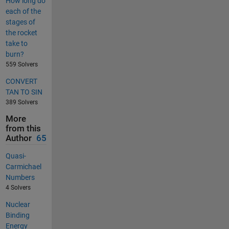
How long do
each of the
stages of
the rocket
take to
burn?
559 Solvers
CONVERT
TAN TO SIN
389 Solvers
More
from this
Author
65
Quasi-
Carmichael
Numbers
4 Solvers
Nuclear
Binding
Energy