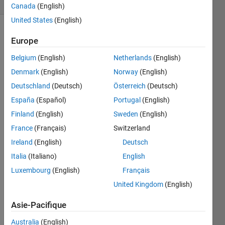
Canada
(English)
United States
(English)
Europe
Given 
Belgium
(English)
Netherlands
(English)
a 
Denmark
(English)
Norway
(English)
rotation 
matrix, 
Deutschland
(Deutsch)
Österreich
(Deutsch)
generate 
España
(Español)
Portugal
(English)
the 
Finland
(English)
Sweden
(English)
Euler 
Angles 
France
(Français)
Switzerland
as 
Ireland
(English)
Deutsch
output 
Italia
(Italiano)
English
[phi,theta,psi]. 
[phi 
Luxembourg
(English)
Français
is a 
United Kingdom
(English)
rotation 
around 
Asie-Pacifique
X-
axis, 
Australia
(English)