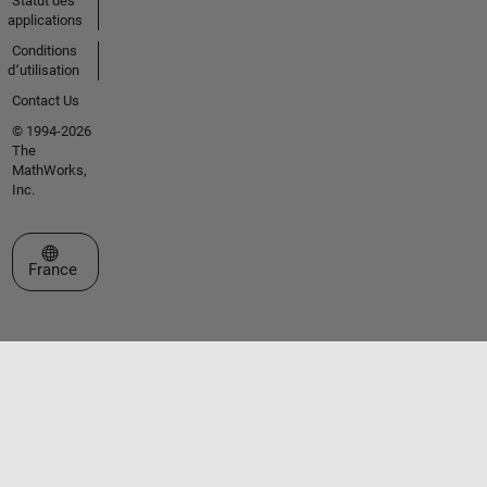
Statut des
applications
Conditions
d՚utilisation
Contact Us
© 1994-2026
The
MathWorks,
Inc.
Sélectionner un site web
France