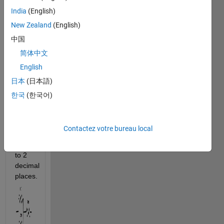
with 
India
(English)
a 4 
New Zealand
(English)
ohm 
中国
resistor.
What 
简体中文
is the 
English
overall 
日本
(日本語)
resistance 
of 
한국
(한국어)
this 
combination 
in 
Contactez votre bureau local
kilohms? 
Round 
to 2 
decimal 
places.