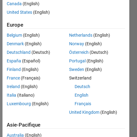
Canada
(English)
United States
(English)
Two 
Europe
resistors 
with 
Belgium
(English)
Netherlands
(English)
values 
Denmark
(English)
Norway
(English)
of 6.0 
ohms 
Deutschland
(Deutsch)
Österreich
(Deutsch)
and 
España
(Español)
Portugal
(English)
12 
Finland
(English)
Sweden
(English)
ohms 
are 
France
(Français)
Switzerland
connected 
Ireland
(English)
Deutsch
in 
Italia
(Italiano)
English
parallel.
This 
Luxembourg
(English)
Français
combination 
United Kingdom
(English)
is 
connected 
Asie-Pacifique
in 
Australia
(English)
series 