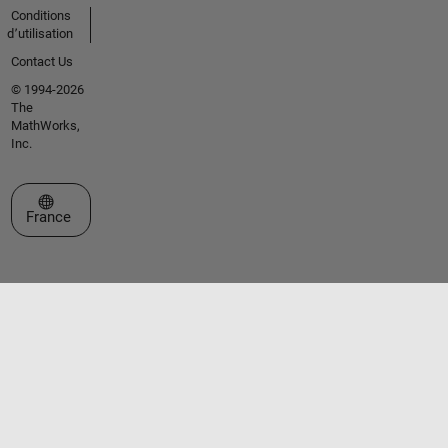
Conditions
d՚utilisation
Contact Us
© 1994-2026
The
MathWorks,
Inc.
Sélectionner un site web
France