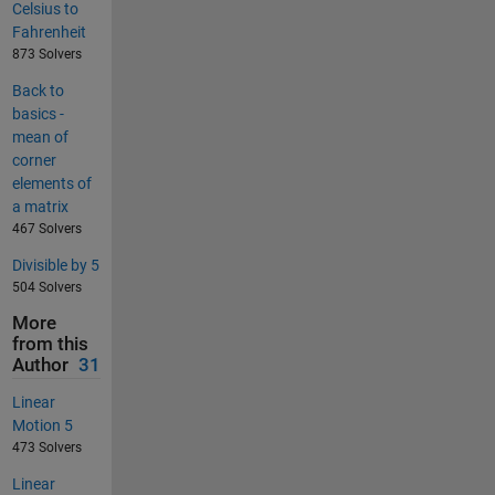
Celsius to
Fahrenheit
873 Solvers
Back to
basics -
mean of
corner
elements of
a matrix
467 Solvers
Divisible by 5
504 Solvers
More
from this
Author
31
Linear
Motion 5
473 Solvers
Linear