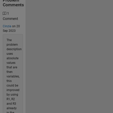
Problem
Comments
1
Comment
Cinzia
on 20
Sep 2023
The
problem
description
uses
absolute
values
that are
then
variables,
this
could be
improved
by using
R1, R2
and R3
already
in the