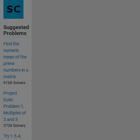
Suggested
Problems
Find the
numeric
mean of the
prime
numbers in a
matrix.
9168 Solvers
Project
Euler:
Problem 1,
Multiples of
3 and 5
3728 Solvers
Try 1.5.4: