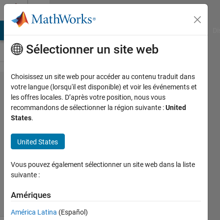
Passer au contenu
Cody
MATLAB Answers
File Exchange
Cody
AI Chat Playground
Di
Sélectionner un site web
Choisissez un site web pour accéder au contenu traduit dans
Problem
votre langue (lorsqu'il est disponible) et voir les événements et
les offres locales. D’après votre position, nous vous
55740.
recommandons de sélectionner la région suivante :
United
Resistance
States
.
in a circuit
United States
Tanya
Vous pouvez également sélectionner un site web dans la liste
Kuruvilla
suivante :
466
solvers
Amériques
2 likes
América Latina
(Español)