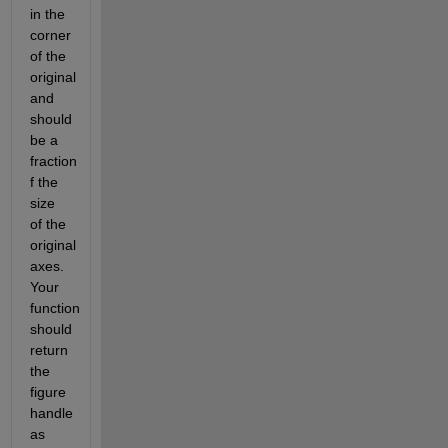
in the 
corner 
of the 
original 
and 
should 
be a 
fraction 
f the 
size 
of the 
original 
axes. 
Your 
function 
should 
return 
the 
figure 
handle 
as 