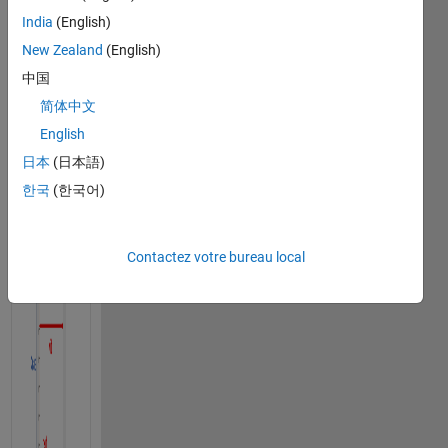
measured 
India
(English)
relative 
the 
New Zealand
(English)
the 
中国
bottom 
简体中文
left 
corner 
English
of the 
日本
(日本語)
container. 
한국
(한국어)
Contactez votre bureau local