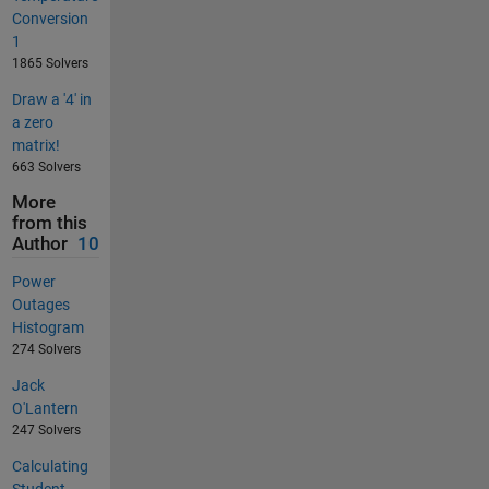
Conversion
1
1865 Solvers
Draw a '4' in
a zero
matrix!
663 Solvers
More
from this
Author
10
Power
Outages
Histogram
274 Solvers
Jack
O'Lantern
247 Solvers
Calculating
Student