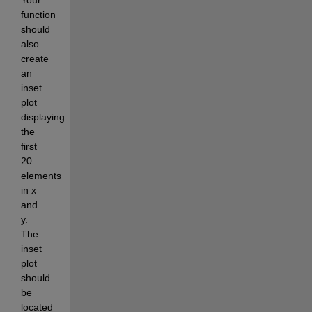
Your 
function 
should 
also 
create 
an 
inset 
plot 
displaying 
the 
first 
20 
elements 
in x 
and 
y. 
The 
inset 
plot 
should 
be 
located 