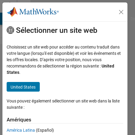
Passer au contenu
Cody
MATLAB Answers
File Exchange
Cody
AI Chat Playground
Di
Sélectionner un site web
Choisissez un site web pour accéder au contenu traduit dans
Problem
votre langue (lorsqu'il est disponible) et voir les événements et
les offres locales. D’après votre position, nous vous
55765.
recommandons de sélectionner la région suivante :
United
Adding
States
.
Inset
United States
Plots
Vous pouvez également sélectionner un site web dans la liste
Renee
suivante :
Coetsee
189
Amériques
solvers
América Latina
(Español)
2 likes