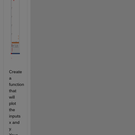
Create 
a 
function 
that 
will 
plot 
the 
inputs 
x and 
y. 