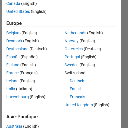
Canada
(English)
United States
(English)
Europe
You 
Belgium
(English)
Netherlands
(English)
can 
use 
Denmark
(English)
Norway
(English)
the 
Deutschland
(Deutsch)
Österreich
(Deutsch)
axes
España
(Español)
Portugal
(English)
function 
to 
Finland
(English)
Sweden
(English)
define 
France
(Français)
Switzerland
the 
Ireland
(English)
Deutsch
position 
of an 
Italia
(Italiano)
English
empty 
Luxembourg
(English)
Français
x/y 
United Kingdom
(English)
axis. 
The 
Asie-Pacifique
position 
is 
Australia
(English)