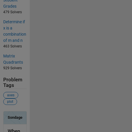
Grades
479 Solvers
Determine if
x is a
combination
of m and n
463 Solvers
Matrix
Quadrants
929 Solvers
Problem
Tags
axes
plot