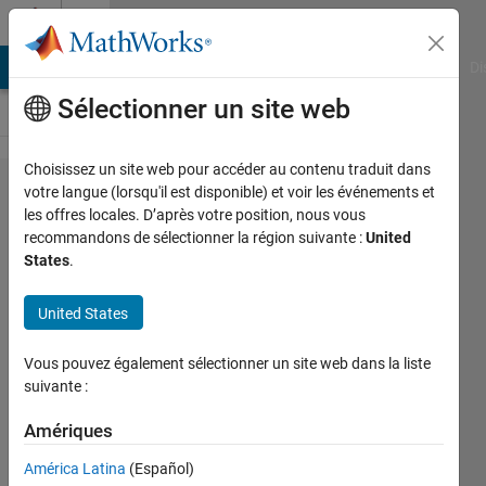
Passer au contenu
Cody
MATLAB Answers
File Exchange
Cody
AI Chat Playground
Di
Sélectionner un site web
Choisissez un site web pour accéder au contenu traduit dans
Problem
votre langue (lorsqu'il est disponible) et voir les événements et
les offres locales. D’après votre position, nous vous
59786.
recommandons de sélectionner la région suivante :
United
Missing
States
.
Number
United States
(arithmetic
progression)
Vous pouvez également sélectionner un site web dans la liste
suivante :
minnolina
Amériques
20
solvers
América Latina
(Español)