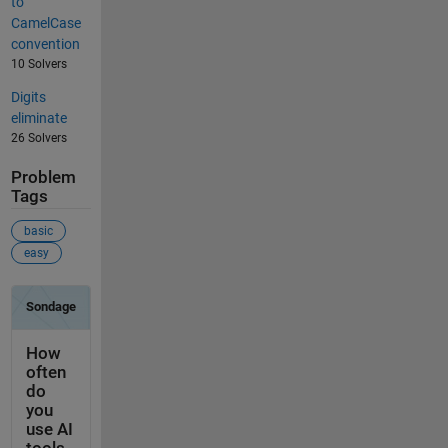
to
CamelCase
convention
10 Solvers
Digits
eliminate
26 Solvers
Problem
Tags
basic
easy