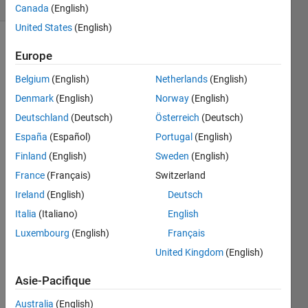
0 likes
Canada
(English)
United States
(English)
Europe
Given
Belgium
(English)
Netherlands
(English)
a list
Denmark
(English)
Norway
(English)
of
integers
Deutschland
(Deutsch)
Österreich
(Deutsch)
forming
España
(Español)
Portugal
(English)
an
Finland
(English)
Sweden
(English)
arithmetic
progression
France
(Français)
Switzerland
(where
Ireland
(English)
Deutsch
the
Italia
(Italiano)
English
difference
between
Luxembourg
(English)
Français
consecutive
United Kingdom
(English)
elements
is
Asie-Pacifique
constant),
your
Australia
(English)