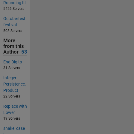
Rounding III
5426 Solvers
Octoberfest
festival
503 Solvers
More
from this
Author
53
End Digits
31 Solvers
Integer
Persistence,
Product
22 Solvers
Replace with
Lower
19 Solvers
snake_case