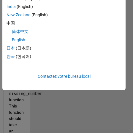
task
India
(English)
is to
New Zealand
(English)
find
the
中国
missing
简体中文
element.
English
However,
the
日本
(日本語)
sequence
한국
(한국어)
provided
is
unsorted.
Contactez votre bureau local
Complete
the
missing_number
function.
This
function
should
take
an