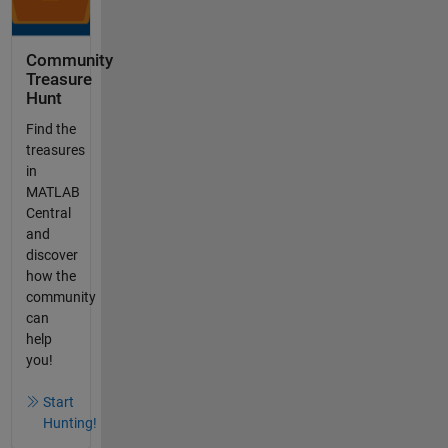
Community
Treasure
Hunt
Find the
treasures
in
MATLAB
Central
and
discover
how the
community
can
help
you!
Start
Hunting!