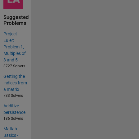
Suggested
Problems
Project
Euler:
Problem 1,
Multiples of
3 and 5
3727 Solvers
Getting the
indices from
a matrix
733 Solvers
Additive
persistence
186 Solvers
Matlab
Basics -