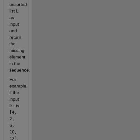
unsorted
list
L
as
input
and
return
the
missing
element
in the
sequence.
For
example,
if the
input
list is
[4,
2,
6,
10,
12]
,