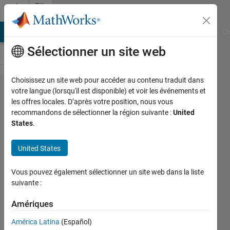
Passer au contenu
File
Exchange
MATLAB Answers
File Exchange
Cody
AI Chat Playground
Di
Sélectionner un site web
Choisissez un site web pour accéder au contenu traduit dans
Communications
votre langue (lorsqu'il est disponible) et voir les événements et
les offres locales. D’après votre position, nous vous
Toolbox Wireless
recommandons de sélectionner la région suivante :
United
Network
States
.
Simulation
United States
Library
Model, simulate, and analyze wireless
Vous pouvez également sélectionner un site web dans la liste
suivante :
communications networks
MathWorks Communications Toolbox
Amériques
Team
América Latina
(Español)
3,9K téléchargements
0,00/5
(0)