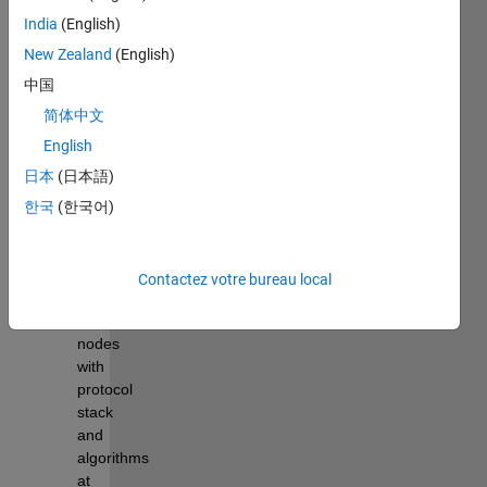
for the 
India
(English)
modelling
, 
simulation, 
New Zealand
(English)
and 
中国
analysis 
简体中文
of 
wireless 
English
networks.
日本
(日本語)
The 
한국
(한국어)
library 
supports 
modelling
:
Contactez votre bureau local
wireless 
nodes
with 
protocol 
stack
and 
algorithms 
at 