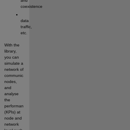
and 
coexistence
data 
traffic
, 
etc
.
With the 
library, 
y
ou can 
simulate 
a 
network of 
communicati
ng
nodes, 
and 
analyse
the 
performance 
(KPIs) at 
node and 
network 