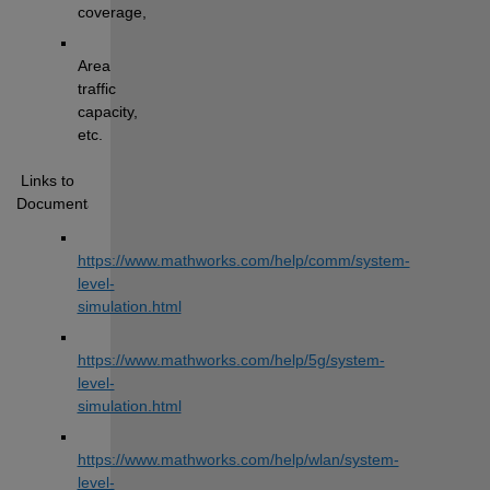
coverage
, 
Area 
traffic 
capacity, 
etc.
 Links to 
Documentation:
https://www.mathworks.com/help/comm/system-
level-
simulation.html
https://www.mathworks.com/help/5g/system-
level-
simulation.html
https://www.mathworks.com/help/wlan/system-
level-