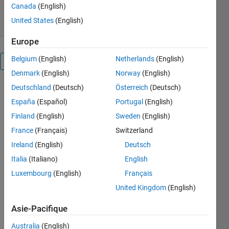
17 sept. 2025
Canada
(English)
United States
(English)
Europe
Belgium
(English)
Netherlands
(English)
Présentation
Denmark
(English)
Norway
(English)
Deutschland
(Deutsch)
Österreich
(Deutsch)
Communications 
España
(Español)
Portugal
(English)
Toolbox™ 
Finland
(English)
Sweden
(English)
support 
France
(Français)
Switzerland
package 
for 
Ireland
(English)
Deutsch
wireless 
Italia
(Italiano)
English
network 
Luxembourg
(English)
Français
simulation
provides 
United Kingdom
(English)
functions
, 
Asie-Pacifique
apps,
 and 
examples
Australia
(English)