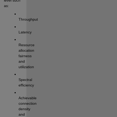
level
 such 
as
:
T
hroughput
L
atency
Resource 
allocation 
fairness
and 
utilization
Spectral 
efficiency
Achievable 
connection 
density
and 