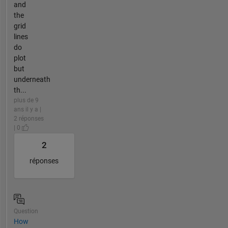
and
the
grid
lines
do
plot
but
underneath
th...
plus de 9
ans il y a |
2 réponses
| 0
2
réponses
Question
How