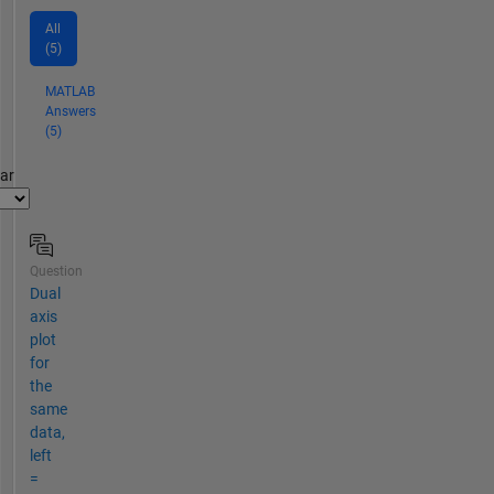
All
(5)
MATLAB
Answers
(5)
par
Question
Dual
axis
plot
for
the
same
data,
left
=