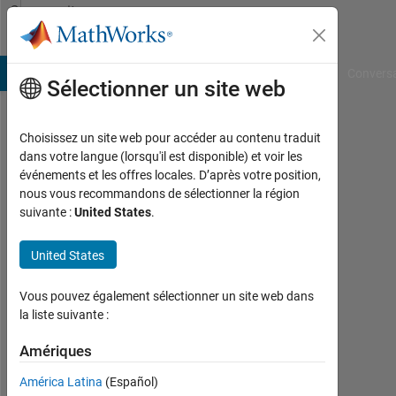
Passer au contenu
Community
Profile
B Answers
File Exchange
Cody
AI Chat Playground
Convers
Sélectionner un site web
Choisissez un site web pour accéder au contenu traduit
Jonathan
dans votre langue (lorsqu'il est disponible) et voir les
événements et les offres locales. D’après votre position,
Broyles
nous vous recommandons de sélectionner la région
suivante :
United States
.
Last
seen:
7
United States
mois
il y a
Vous pouvez également sélectionner un site web dans
|
la liste suivante :
Actif
depuis
Amériques
2017
América Latina
(Español)