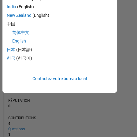
CONTRIBUTIONS
L
2
India
(English)
1
New Zealand
(English)
中国
0
简体中文
04/18
04/19
04/20
04/22
04/23
04/24
04/26
06/18
08/19
10/20
12/21
02/23
06/25
04/17
08/18
12/19
04/21
L
08/22
12/23
04/25
08/26
CHRONOLOGIE
English
日本
(日本語)
한국
(한국어)
RANG
248
473
of
Contactez votre bureau local
302
023
RÉPUTATION
0
CONTRIBUTIONS
4
Questions
1