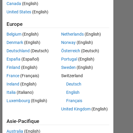
Followers:
Canada
(English)
0
United States
(English)
Following:
Europe
0
Belgium
(English)
Netherlands
(English)
Denmark
(English)
Norway
(English)
Follow
Deutschland
(Deutsch)
Österreich
(Deutsch)
España
(Español)
Portugal
(English)
Finland
(English)
Sweden
(English)
Tableau de bord
France
(Français)
Switzerland
Statistiques
Ireland
(English)
Deutsch
Italia
(Italiano)
English
MATLAB Answers
Luxembourg
(English)
Français
-2
-1
5
4
United Kingdom
(English)
Asie-Pacifique
3
Australia
(English)