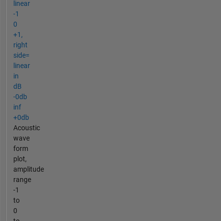
linear
-1
0
+1,
right
side=
linear
in
dB
-0db
inf
+0db
Acoustic
wave
form
plot,
amplitude
range
-1
to
0
to