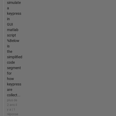
simulate
a
keypress
in
GUI
matlab
script
%Below
is
the
simplified
code
segment
for
how
keypress
are
collect...
plus de
2 ans il
y a | 1
réponse