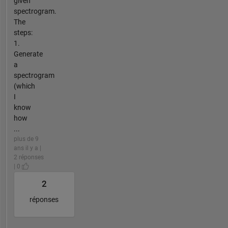
given
spectrogram.
The
steps:
1.
Generate
a
spectrogram
(which
I
know
how
...
plus de 9
ans il y a |
2 réponses
| 0
2
réponses