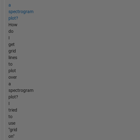
a
spectrogram
plot?
How
do
I
get
grid
lines
to
plot
over
a
spectrogram
plot?
I
tried
to
use
"grid
on"